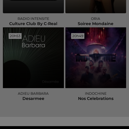
RADIO INTENSITE
ORIA
Culture Club By C-Real
Soiree Mondaine
20h53
20h53
20h49
20h49
ADIEU BARBARA
INDOCHINE
Desarmee
Nos Celebrations