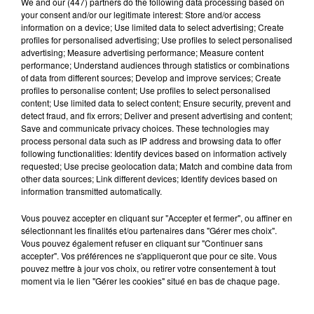
We and
our (447) partners
do the following data processing based on
your consent and/or our legitimate interest: Store and/or access
information on a device; Use limited data to select advertising; Create
profiles for personalised advertising; Use profiles to select personalised
advertising; Measure advertising performance; Measure content
Nottonville : un feu de cabanon de jardin
performance; Understand audiences through statistics or combinations
mobilise 13 sapeurs-pompiers
of data from different sources; Develop and improve services; Create
Un incendie s'est déclaré en début d'après-midi 8
profiles to personalise content; Use profiles to select personalised
content; Use limited data to select content; Ensure security, prevent and
août dans le jardin d'une habitation à Nottonville.
detect fraud, and fix errors; Deliver and present advertising and content;
L'intervention rapide des secours a permis
Save and communicate privacy choices. These technologies may
d'éteindre...
process personal data such as IP address and browsing data to offer
A LA UNE
Voir plus
following functionalities: Identify devices based on information actively
requested; Use precise geolocation data; Match and combine data from
other data sources; Link different devices; Identify devices based on
information transmitted automatically.
Vous pouvez accepter en cliquant sur "Accepter et fermer", ou affiner en
sélectionnant les finalités et/ou partenaires dans "Gérer mes choix".
Vous pouvez également refuser en cliquant sur "Continuer sans
accepter". Vos préférences ne s'appliqueront que pour ce site. Vous
pouvez mettre à jour vos choix, ou retirer votre consentement à tout
moment via le lien "Gérer les cookies" situé en bas de chaque page.