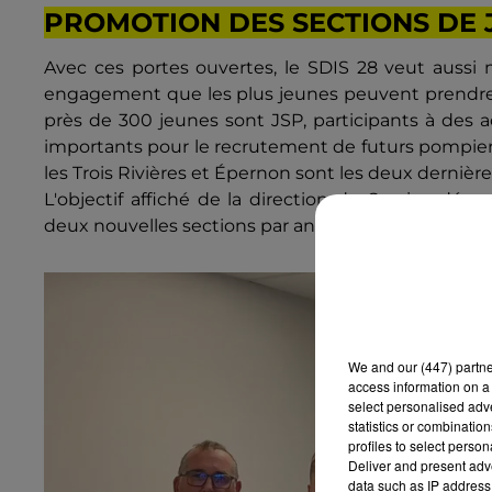
PROMOTION DES SECTIONS DE
Avec ces portes ouvertes, le SDIS 28 veut aussi 
engagement que les plus jeunes peuvent prendre à 
près de 300 jeunes sont JSP, participants à des ac
importants pour le recrutement de futurs pompiers
les Trois Rivières et Épernon sont les deux dernièr
L'objectif affiché de la direction du Service dép
deux nouvelles sections par an sur les cinq procha
We and
our (447) partn
access information on a 
select personalised ad
statistics or combinatio
profiles to select person
Deliver and present adv
data such as IP address 