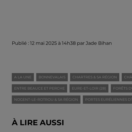
Publié : 12 mai 2025 à 14h38 par Jade Bihan
A LA UNE
BONNEVALAIS
CHARTRES & SA RÉGION
CHÂ
ENTRE BEAUCE ET PERCHE
EURE-ET-LOIR (28)
FORÊTS D
NOGENT-LE-ROTROU & SA RÉGION
PORTES EURÉLIENNES D'
À LIRE AUSSI