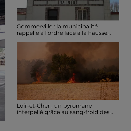
Gommerville : la municipalité
rappelle à l'ordre face à la hausse...
Incrustation de déchets, déjections sur les
sites symboliques et temps communal
gaspillé : face à la hausse des incivilités, la
mairie de Gommerville hausse...
Loir-et-Cher : un pyromane
interpellé grâce au sang-froid des...
Samedi 25 juillet, plus d'une dizaine de feux
de champs et de sous-bois ont été