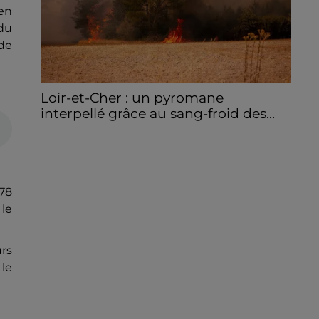
en
du
 de
Loir-et-Cher : un pyromane
interpellé grâce au sang-froid des...
Samedi 25 juillet, plus d'une dizaine de feux
de champs et de sous-bois ont été
déclenchés dans le secteur de Fontaine-
les-Côteaux, Montoire et Lunay. Grâce...
 78
 le
urs
le