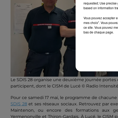
requested; Use precise g
based on information tra
Vous pouvez accepter en 
mes choix". Vous pouvez
ce site. Vous pouvez met
bas de chaque page.
Le SDIS 28 organise une deuxième journée portes o
participent, dont le CISM de Lucé © Radio Intensit
Pour ce samedi 17 mai, le programme de chacune d
SDIS 28
et ses réseaux sociaux. Retrouvez par exe
Maintenon, ou encore des formations aux ges
Yermenonville et Thiron-Gardais. À Lucé, le CISM pr