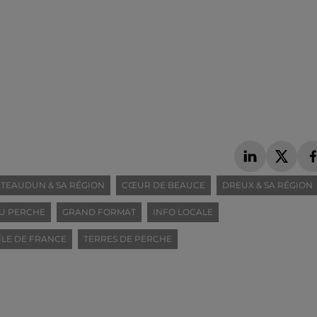
TEAUDUN & SA RÉGION
CŒUR DE BEAUCE
DREUX & SA RÉGION
U PERCHE
GRAND FORMAT
INFO LOCALE
ÎLE DE FRANCE
TERRES DE PERCHE