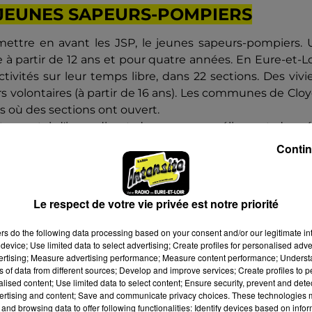
 JEUNES SAPEURS-POMPIERS
mettre en avant les JSP, le jeunes sapeurs-pompiers. 
partir de 12 ans et pour quatre années. En Eure-et-Lo
tivités sur leur temps libre, dans 22 sections. Des vivi
 volontaires (à partir de 16 ans). Les communes de Clo
es où des sections ont ouvert.
artemental d'incendie et de secours eurélien est de cr
ines années.
Contin
Le respect de votre vie privée est notre priorité
ers
do the following data processing based on your consent and/or our legitimate int
device; Use limited data to select advertising; Create profiles for personalised adver
vertising; Measure advertising performance; Measure content performance; Unders
ns of data from different sources; Develop and improve services; Create profiles to 
alised content; Use limited data to select content; Ensure security, prevent and detect
ertising and content; Save and communicate privacy choices. These technologies
and browsing data to offer following functionalities: Identify devices based on infor