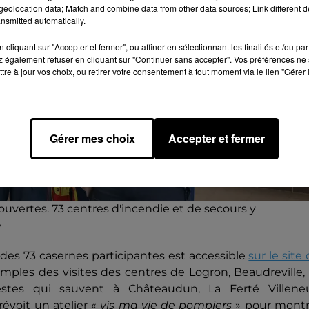
eolocation data; Match and combine data from other data sources; Link different de
nsmitted automatically.
cliquant sur "Accepter et fermer", ou affiner en sélectionnant les finalités et/ou pa
 également refuser en cliquant sur "Continuer sans accepter". Vos préférences ne 
tre à jour vos choix, ou retirer votre consentement à tout moment via le lien "Gérer 
Gérer mes choix
Accepter et fermer
uvertes. 73 centres d'incendie et de secours y
é
es 73 casernes participantes est accessible
sur le site
mples des visites des centres de Logron, Beaudreville,
tes qui sauvent à Châteaudun, La Ferté Villeneui
évoit un atelier «
vis ma vie de pompiers
» pour montr