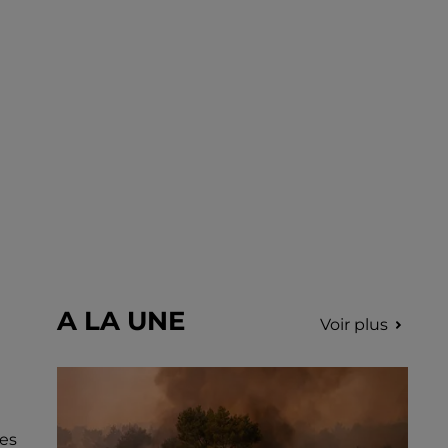
déclenchés dans le secteur de Fontaine-
les-Côteaux, Montoire et Lunay. Grâce...
A LA UNE
Voir plus
es