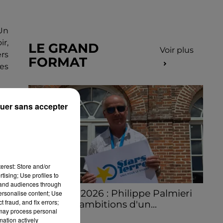
Un
ir,
LE GRAND
Voir plus
ers
FORMAT
yes
éer
uer sans accepter
erest: Store and/or
tising; Use profiles to
tand audiences through
Stars'Terre 2026 : Philippe Palmieri
personalise content; Use
 fraud, and fix errors;
dévoile les ambitions d'un...
 may process personal
À quelques semaines de la première
mation actively