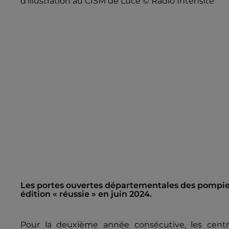
d’illustration au CISM de Lucé © Radio Intensité
Les portes ouvertes départementales des pompier
édition « réussie » en juin 2024.
Pour la deuxième année consécutive, les centre