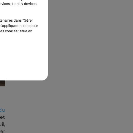
édition de Stars'Terre, organisée du 18 au 20
vices; Identify devices
septembre 2026 au Château de Courtalain,
Philippe Palmieri, président...
rtenaires dans "Gérer
s'appliqueront que pour
les cookies" situé en
 du
 et
l,
er