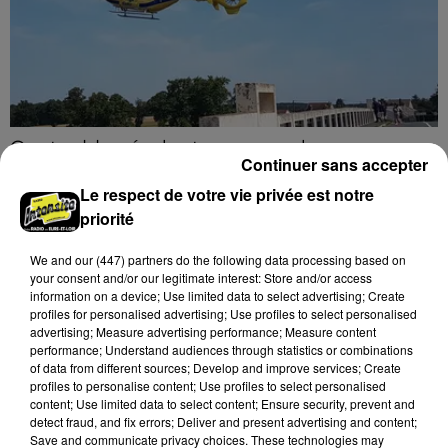
Quatre blessés dont un grave dans un
Continuer sans accepter
accident sur l'A10
Le respect de votre vie privée est notre
Le choc a eu lieu dans la matinée, vendredi 7 août à
priorité
hauteur de Sainville en direction d'Orléans.
We and
our (447) partners
do the following data processing based on
A LA UNE
Voir plus
your consent and/or our legitimate interest: Store and/or access
information on a device; Use limited data to select advertising; Create
profiles for personalised advertising; Use profiles to select personalised
advertising; Measure advertising performance; Measure content
performance; Understand audiences through statistics or combinations
of data from different sources; Develop and improve services; Create
profiles to personalise content; Use profiles to select personalised
content; Use limited data to select content; Ensure security, prevent and
detect fraud, and fix errors; Deliver and present advertising and content;
Save and communicate privacy choices. These technologies may