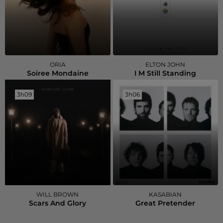
ORIA
ELTON JOHN
Soiree Mondaine
I M Still Standing
3h09
3h09
3h06
3h06
WILL BROWN
KASABIAN
Scars And Glory
Great Pretender