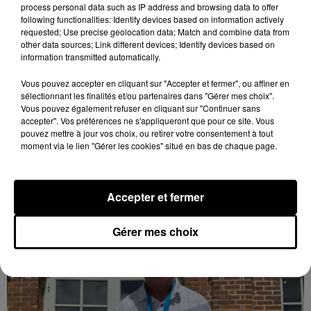
process personal data such as IP address and browsing data to offer
following functionalities: Identify devices based on information actively
requested; Use precise geolocation data; Match and combine data from
other data sources; Link different devices; Identify devices based on
information transmitted automatically.
Vous pouvez accepter en cliquant sur "Accepter et fermer", ou affiner en
Quatre blessés dont un grave dans un
sélectionnant les finalités et/ou partenaires dans "Gérer mes choix".
accident sur l'A10
Vous pouvez également refuser en cliquant sur "Continuer sans
accepter". Vos préférences ne s'appliqueront que pour ce site. Vous
Le choc a eu lieu dans la matinée, vendredi 7 août à
pouvez mettre à jour vos choix, ou retirer votre consentement à tout
hauteur de Sainville en direction d'Orléans.
moment via le lien "Gérer les cookies" situé en bas de chaque page.
LE GRAND FORMAT
Voir plus
Accepter et fermer
Gérer mes choix