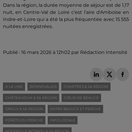
Dans la région, la durée moyenne de séjour est de 1,17
nuit, en Centre-Val de Loire c'est l'aire d'Amboise en
Indre-et-Loire qui a été la plus fréquentée avec 15 555
nuitées enregistrées.
Publié : 16 mars 2026 à 12h02 par Rédaction Intensité
A LA UNE
BONNEVALAIS
CHARTRES & SA RÉGION
CHÂTEAUDUN & SA RÉGION
CŒUR DE BEAUCE
DREUX & SA RÉGION
ENTRE BEAUCE ET PERCHE
FORÊTS DU PERCHE
INFO LOCALE
NOGENT-LE-ROTROU & SA RÉGION