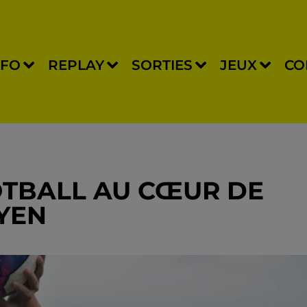
NFO
REPLAY
SORTIES
JEUX
CO
OTBALL AU CŒUR DE
YEN