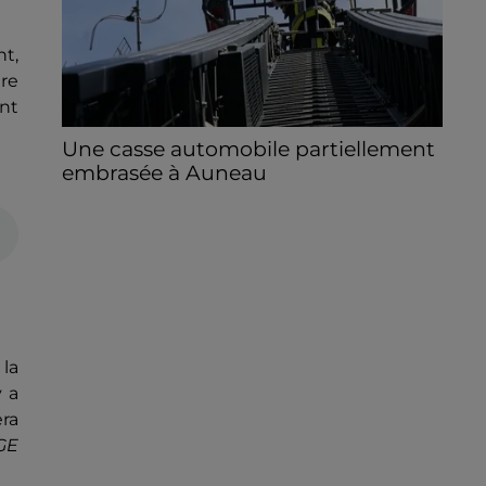
t,
tre
ent
Une casse automobile partiellement
embrasée à Auneau
« chômage technique pour neuf personnes
» après le sinistre, qui a également fait un
blessé.
 la
y a
era
GE