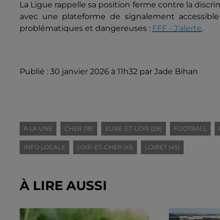
La Ligue rappelle sa position ferme contre la discr
avec une plateforme de signalement accessible 
problématiques et dangereuses :
FFF - J'alerte
.
Publié : 30 janvier 2026 à 11h32 par Jade Bihan
A LA UNE
CHER (18)
EURE-ET-LOIR (28)
FOOTBALL
INFO LOCALE
LOIR-ET-CHER (41)
LOIRET (45)
À LIRE AUSSI