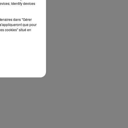
édition de Stars'Terre, organisée du 18 au 20
vices; Identify devices
septembre 2026 au Château de Courtalain,
Philippe Palmieri, président...
rtenaires dans "Gérer
s'appliqueront que pour
les cookies" situé en