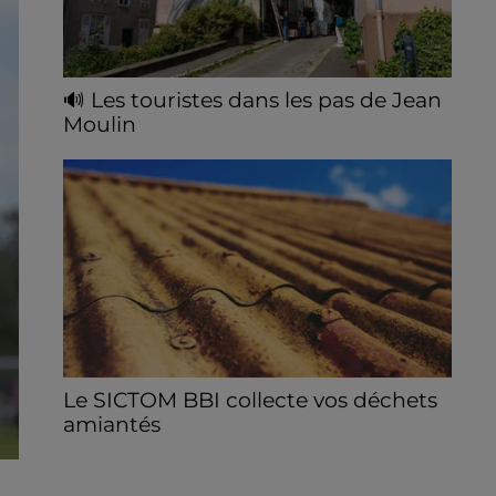
🔊 Les touristes dans les pas de Jean
Moulin
Le « tourisme de mémoire » s'invite dans
les sorties estivales de Chartres Tourisme.
Le SICTOM BBI collecte vos déchets
amiantés
La collecte se fait sous conditions et pour
un nombre limité de personnes, sur