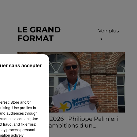
LE GRAND
Voir plus
FORMAT
uer sans accepter
erest: Store and/or
tising; Use profiles to
tand audiences through
Stars'Terre 2026 : Philippe Palmieri
personalise content; Use
 fraud, and fix errors;
dévoile les ambitions d'un...
 may process personal
À quelques semaines de la première
mation actively