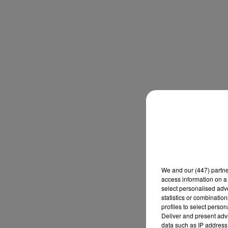
We and
our (447) partn
access information on a 
select personalised ad
statistics or combinatio
profiles to select person
Deliver and present adv
data such as IP address 