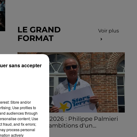
LE GRAND
Voir plus
FORMAT
uer sans accepter
erest: Store and/or
tising; Use profiles to
tand audiences through
Stars'Terre 2026 : Philippe Palmieri
personalise content; Use
 fraud, and fix errors;
dévoile les ambitions d'un...
 may process personal
À quelques semaines de la première
mation actively