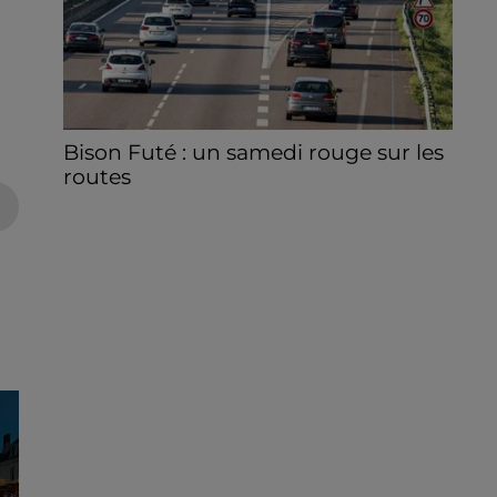
Bison Futé : un samedi rouge sur les
routes
C'est l'un des week-ends les plus chargés
de l'été, avec des départs aussi importants
que les retours.