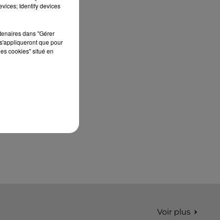
édition de Stars'Terre, organisée du 18 au 20
vices; Identify devices
septembre 2026 au Château de Courtalain,
Philippe Palmieri, président...
rtenaires dans "Gérer
s'appliqueront que pour
les cookies" situé en
Voir plus