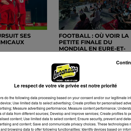
URSUIT SES
FOOTBALL : OÙ VOIR LA
AMICAUX
PETITE FINALE DU
MONDIAL EN EURE-ET-
LOIR ?
Contin
Le respect de votre vie privée est notre priorité
ers
do the following data processing based on your consent and/or our legitimate int
device; Use limited data to select advertising; Create profiles for personalised adver
vertising; Measure advertising performance; Measure content performance; Unders
ns of data from different sources; Develop and improve services; Create profiles to 
alised content; Use limited data to select content; Ensure security, prevent and detect
ertising and content; Save and communicate privacy choices. These technologies
and browsing data to offer following functionalities: Identify devices based on infor