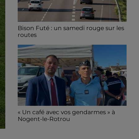
Bison Futé : un samedi rouge sur les
routes
C'est l'un des week-ends les plus chargés
de l'été, avec des départs aussi importants
que les retours.
« Un café avec vos gendarmes » à
Nogent-le-Rotrou
Les gendarmes de la brigade iront à la
rencontre de la population ce samedi 8