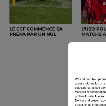
LE CCF COMMENCE SA
L'USO PO
PRÉPA PAR UN NUL
MATCHS 
We and
our (447) partn
access information on a 
select personalised ad
statistics or combinatio
profiles to select person
Deliver and present adv
data such as IP address 