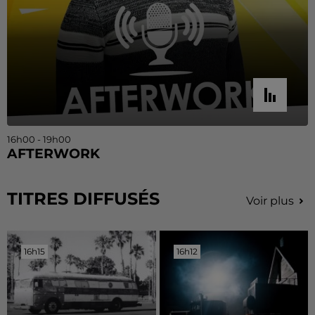
16h00 - 19h00
AFTERWORK
TITRES DIFFUSÉS
Voir plus
16h15
16h15
16h12
16h12