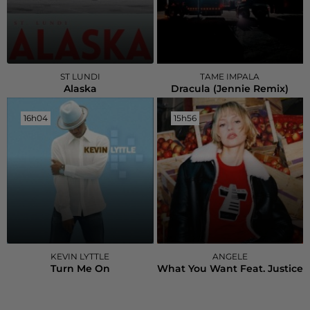
ST LUNDI
TAME IMPALA
Alaska
Dracula (jennie Remix)
16h04
16h04
15h56
15h56
KEVIN LYTTLE
ANGELE
Turn Me On
What You Want Feat. Justice