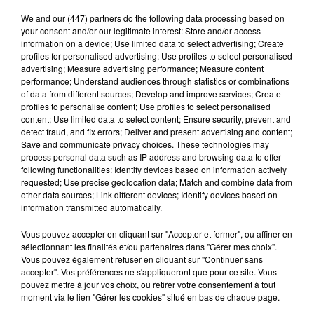
We and
our (447) partners
do the following data processing based on
your consent and/or our legitimate interest: Store and/or access
information on a device; Use limited data to select advertising; Create
profiles for personalised advertising; Use profiles to select personalised
advertising; Measure advertising performance; Measure content
performance; Understand audiences through statistics or combinations
Quatre blessés dont un grave dans un
of data from different sources; Develop and improve services; Create
accident sur l'A10
profiles to personalise content; Use profiles to select personalised
content; Use limited data to select content; Ensure security, prevent and
Le choc a eu lieu dans la matinée, vendredi 7 août à
detect fraud, and fix errors; Deliver and present advertising and content;
hauteur de Sainville en direction d'Orléans.
Save and communicate privacy choices. These technologies may
process personal data such as IP address and browsing data to offer
following functionalities: Identify devices based on information actively
A LA UNE
Voir plus
requested; Use precise geolocation data; Match and combine data from
other data sources; Link different devices; Identify devices based on
information transmitted automatically.
Vous pouvez accepter en cliquant sur "Accepter et fermer", ou affiner en
sélectionnant les finalités et/ou partenaires dans "Gérer mes choix".
Vous pouvez également refuser en cliquant sur "Continuer sans
accepter". Vos préférences ne s'appliqueront que pour ce site. Vous
pouvez mettre à jour vos choix, ou retirer votre consentement à tout
moment via le lien "Gérer les cookies" situé en bas de chaque page.