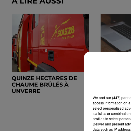
À LIRE AUSSI
QUINZE HECTARES DE
DES TENT
CHAUME BRÛLÉS À
FRAUDES 
UNVERRE
We and
our (447) partn
access information on a 
select personalised ad
statistics or combinatio
profiles to select person
Deliver and present adv
data such as IP address 