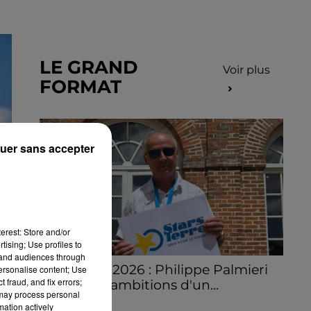
LE GRAND
Voir plus
FORMAT
uer sans accepter
erest: Store and/or
tising; Use profiles to
tand audiences through
Stars'Terre 2026 : Philippe Palmieri
personalise content; Use
 fraud, and fix errors;
dévoile les ambitions d'un...
 may process personal
À quelques semaines de la première
mation actively