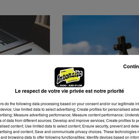
Contin
ATIVES DE
DES VOLS À RÉPÉTITION
À MAINVILLIERS
DANS LE CIMETIÈRE DE
Le respect de votre vie privée est notre priorité
THIRON-GARDAIS
ers
do the following data processing based on your consent and/or our legitimate int
device; Use limited data to select advertising; Create profiles for personalised adver
vertising; Measure advertising performance; Measure content performance; Unders
ns of data from different sources; Develop and improve services; Create profiles to 
alised content; Use limited data to select content; Ensure security, prevent and detect
ertising and content; Save and communicate privacy choices. These technologies
and browsing data to offer following functionalities: Identify devices based on infor