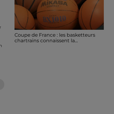
r
Coupe de France : les basketteurs
chartrains connaissent la...
n
Le C'CMBM affrontera un autre club de la
région Centre à l'occasion des 32es de finale
de la Coupe de France.