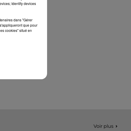
édition de Stars'Terre, organisée du 18 au 20
vices; Identify devices
septembre 2026 au Château de Courtalain,
Philippe Palmieri, président...
rtenaires dans "Gérer
s'appliqueront que pour
les cookies" situé en
Voir plus