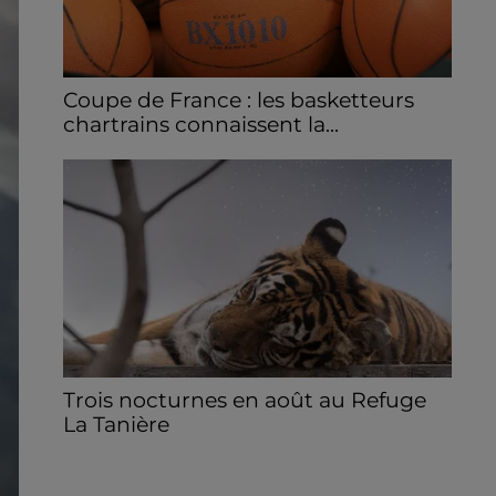
Coupe de France : les basketteurs
chartrains connaissent la...
Le C'CMBM affrontera un autre club de la
région Centre à l'occasion des 32es de finale
de la Coupe de France.
Trois nocturnes en août au Refuge
La Tanière
Les visiteurs peuvent en profiter jusqu'à
22h00 les samedi 8, 15 et 29 août.