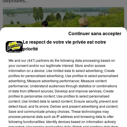
déposées...
Continuer sans accepter
Le respect de votre vie privée est notre
priorité
We and
our (447) partners
do the following data processing based on
your consent and/or our legitimate interest: Store and/or access
information on a device; Use limited data to select advertising; Create
profiles for personalised advertising; Use profiles to select personalised
advertising; Measure advertising performance; Measure content
performance; Understand audiences through statistics or combinations
of data from different sources; Develop and improve services; Create
profiles to personalise content; Use profiles to select personalised
content; Use limited data to select content; Ensure security, prevent and
7 août 2026
detect fraud, and fix errors; Deliver and present advertising and content;
GOMMERVILLE - RANDONNÉE PÉDESTRE
Save and communicate privacy choices. These technologies may
Dimanche 13 septembre à 8h30 à Gommerville :
process personal data such as IP address and browsing data to offer
following functionalities: Identify devices based on information actively
Randonnée pédestre. Deux parcours au choix.
requested; Use precise geolocation data; Match and combine data from