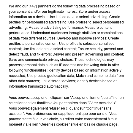
We and
our (447) partners
do the following data processing based on
your consent and/or our legitimate interest: Store and/or access
information on a device; Use limited data to select advertising; Create
profiles for personalised advertising; Use profiles to select personalised
Stars'Terre 2026 : Philippe Palmieri dévoile
advertising; Measure advertising performance; Measure content
les ambitions d'un...
performance; Understand audiences through statistics or combinations
of data from different sources; Develop and improve services; Create
À quelques semaines de la première édition de
profiles to personalise content; Use profiles to select personalised
Stars'Terre, organisée du 18 au 20 septembre 2026 au
content; Use limited data to select content; Ensure security, prevent and
Château de Courtalain, Philippe Palmieri, président...
detect fraud, and fix errors; Deliver and present advertising and content;
Save and communicate privacy choices. These technologies may
LES JEUX
process personal data such as IP address and browsing data to offer
Voir plus
following functionalities: Identify devices based on information actively
requested; Use precise geolocation data; Match and combine data from
other data sources; Link different devices; Identify devices based on
information transmitted automatically.
Vous pouvez accepter en cliquant sur "Accepter et fermer", ou affiner en
sélectionnant les finalités et/ou partenaires dans "Gérer mes choix".
Vous pouvez également refuser en cliquant sur "Continuer sans
accepter". Vos préférences ne s'appliqueront que pour ce site. Vous
pouvez mettre à jour vos choix, ou retirer votre consentement à tout
moment via le lien "Gérer les cookies" situé en bas de chaque page.