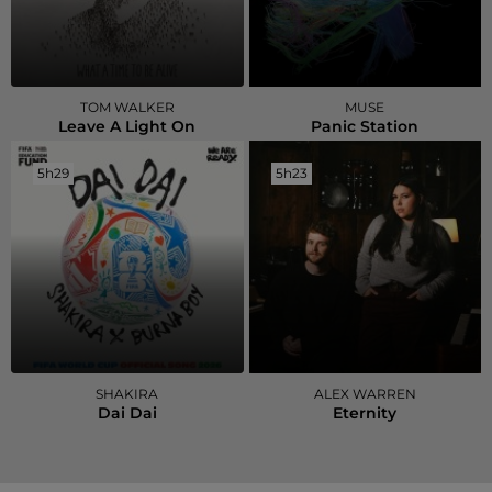
TOM WALKER
MUSE
Leave A Light On
Panic Station
5h29
5h29
5h23
5h23
SHAKIRA
ALEX WARREN
Dai Dai
Eternity