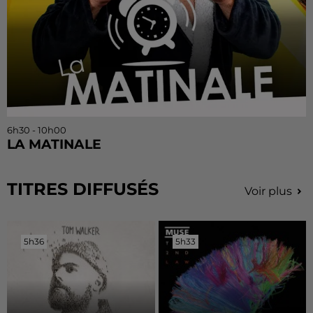
6h30 - 10h00
LA MATINALE
TITRES DIFFUSÉS
Voir plus
5h36
5h36
5h33
5h33