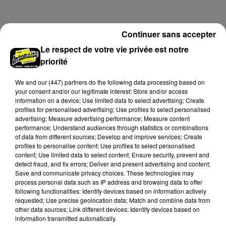
hauteur de Sainville en direction d'Orléans.
Continuer sans accepter
A LA UNE
Voir plus
Le respect de votre vie privée est notre
priorité
We and
our (447) partners
do the following data processing based on
your consent and/or our legitimate interest: Store and/or access
information on a device; Use limited data to select advertising; Create
profiles for personalised advertising; Use profiles to select personalised
advertising; Measure advertising performance; Measure content
performance; Understand audiences through statistics or combinations
of data from different sources; Develop and improve services; Create
profiles to personalise content; Use profiles to select personalised
content; Use limited data to select content; Ensure security, prevent and
detect fraud, and fix errors; Deliver and present advertising and content;
Save and communicate privacy choices. These technologies may
process personal data such as IP address and browsing data to offer
following functionalities: Identify devices based on information actively
Quatre blessés dont un grave dans un
requested; Use precise geolocation data; Match and combine data from
accident sur l'A10
other data sources; Link different devices; Identify devices based on
Le choc a eu lieu dans la matinée, vendredi 7 août à
information transmitted automatically.