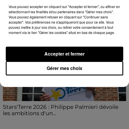
hauteur de Sainville en direction d'Orléans.
Vous pouvez accepter en cliquant sur "Accepter et fermer", ou affiner en
sélectionnant les finalités et/ou partenaires dans "Gérer mes choix".
Vous pouvez également refuser en cliquant sur "Continuer sans
LE GRAND FORMAT
Voir plus
accepter". Vos préférences ne s'appliqueront que pour ce site. Vous
pouvez mettre à jour vos choix, ou retirer votre consentement à tout
moment via le lien "Gérer les cookies" situé en bas de chaque page.
Accepter et fermer
Gérer mes choix
Stars'Terre 2026 : Philippe Palmieri dévoile
les ambitions d'un...
À quelques semaines de la première édition de
Stars'Terre, organisée du 18 au 20 septembre 2026 au