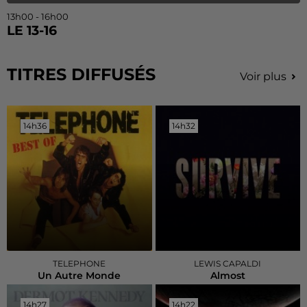
13h00 - 16h00
LE 13-16
TITRES DIFFUSÉS
Voir plus
14h36
14h36
14h32
14h32
TELEPHONE
LEWIS CAPALDI
Un Autre Monde
Almost
14h27
14h27
14h22
14h22