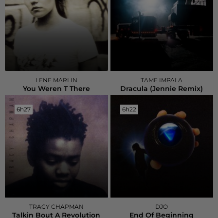
LENE MARLIN
TAME IMPALA
You Weren T There
Dracula (jennie Remix)
6h27
6h27
6h22
6h22
TRACY CHAPMAN
DJO
Talkin Bout A Revolution
End Of Beginning