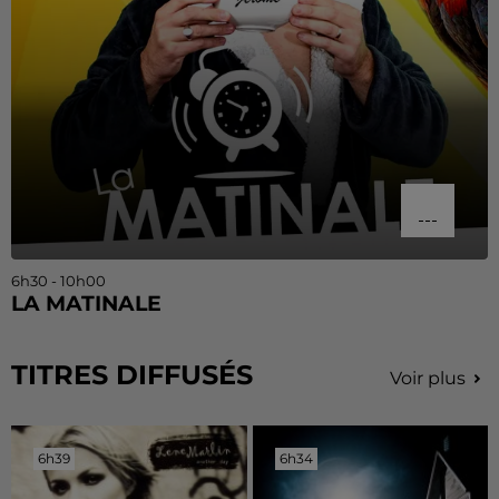
6h30 - 10h00
LA MATINALE
TITRES DIFFUSÉS
Voir plus
6h39
6h39
6h34
6h34