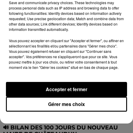
Save and communicate privacy choices. These technologies may
process personal data such as IP address and browsing data to offer
🔊 À BROU, LE CHANGEMENT S'OPÈRE PAS
following functionalities: Identify devices based on information actively
requested; Use precise geolocation data; Match and combine data from
À PAS
other data sources; Link different devices; Identify devices based on
information transmitted automatically.
Vous pouvez accepter en cliquant sur "Accepter et fermer", ou affiner en
sélectionnant les finalités et/ou partenaires dans "Gérer mes choix".
Vous pouvez également refuser en cliquant sur "Continuer sans
accepter". Vos préférences ne s'appliqueront que pour ce site. Vous
pouvez mettre à jour vos choix, ou retirer votre consentement à tout
moment via le lien "Gérer les cookies" situé en bas de chaque page.
Accepter et fermer
Gérer mes choix
🔊 BILAN DES 100 JOURS DU NOUVEAU