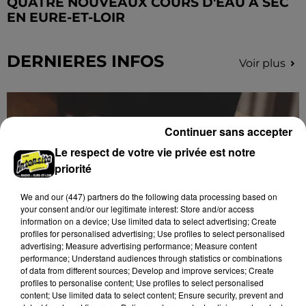
QUATRE NOUVEAUX COURS D'EAU À SEC
EN EURE-ET-LOIR
DERNIERES INFOS
Voir plus
Continuer sans accepter
Le respect de votre vie privée est notre
priorité
We and
our (447) partners
do the following data processing based on
your consent and/or our legitimate interest: Store and/or access
information on a device; Use limited data to select advertising; Create
profiles for personalised advertising; Use profiles to select personalised
advertising; Measure advertising performance; Measure content
performance; Understand audiences through statistics or combinations
Des tentatives de fraudes à Mainvilliers
of data from different sources; Develop and improve services; Create
profiles to personalise content; Use profiles to select personalised
Des personnes malveillantes tentent de voler vos
content; Use limited data to select content; Ensure security, prevent and
informations personnelles.