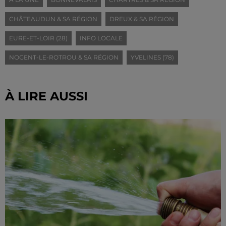
CHÂTEAUDUN & SA RÉGION
DREUX & SA RÉGION
EURE-ET-LOIR (28)
INFO LOCALE
NOGENT-LE-ROTROU & SA RÉGION
YVELINES (78)
À LIRE AUSSI