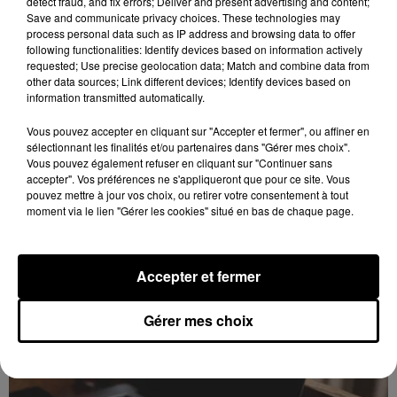
detect fraud, and fix errors; Deliver and present advertising and content;
Save and communicate privacy choices. These technologies may
process personal data such as IP address and browsing data to offer
following functionalities: Identify devices based on information actively
requested; Use precise geolocation data; Match and combine data from
other data sources; Link different devices; Identify devices based on
information transmitted automatically.
Vous pouvez accepter en cliquant sur "Accepter et fermer", ou affiner en
sélectionnant les finalités et/ou partenaires dans "Gérer mes choix".
Vous pouvez également refuser en cliquant sur "Continuer sans
accepter". Vos préférences ne s'appliqueront que pour ce site. Vous
pouvez mettre à jour vos choix, ou retirer votre consentement à tout
Intégrez le plus grand chœur d'Europe pour
moment via le lien "Gérer les cookies" situé en bas de chaque page.
un concert exceptionnel...
Vous pouvez donner de la voix en devenant choriste
pour un concert à venir au Colisée.
Accepter et fermer
A LA UNE
Voir plus
Gérer mes choix