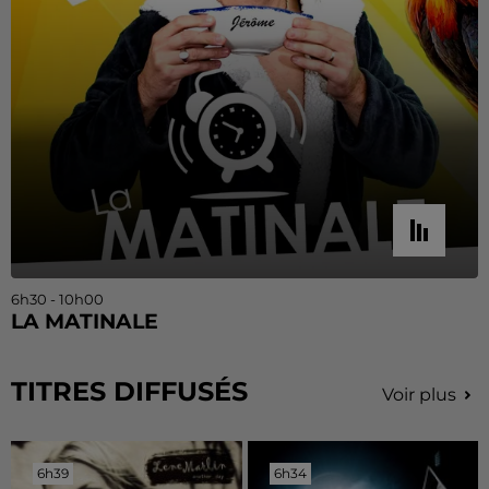
6h30 - 10h00
LA MATINALE
TITRES DIFFUSÉS
Voir plus
6h39
6h39
6h34
6h34