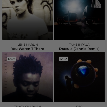
LENE MARLIN
TAME IMPALA
You Weren T There
Dracula (jennie Remix)
6h27
6h27
6h22
6h22
TRACY CHAPMAN
DJO