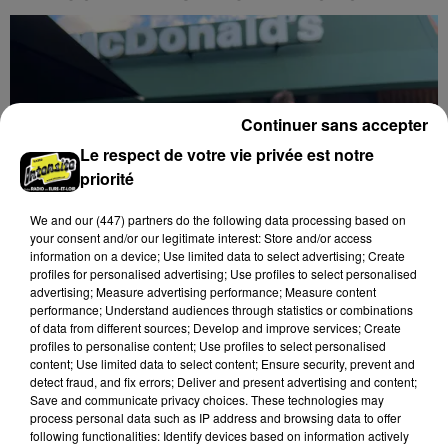
Continuer sans accepter
Le respect de votre vie privée est notre
priorité
We and
our (447) partners
do the following data processing based on
your consent and/or our legitimate interest: Store and/or access
information on a device; Use limited data to select advertising; Create
profiles for personalised advertising; Use profiles to select personalised
advertising; Measure advertising performance; Measure content
performance; Understand audiences through statistics or combinations
of data from different sources; Develop and improve services; Create
profiles to personalise content; Use profiles to select personalised
🔊 LE MCDONALD'S D'ILLIERS-COMBRAY
content; Use limited data to select content; Ensure security, prevent and
OUVRE SES PORTES ET MISE SUR...
detect fraud, and fix errors; Deliver and present advertising and content;
Save and communicate privacy choices. These technologies may
process personal data such as IP address and browsing data to offer
following functionalities: Identify devices based on information actively