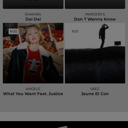
SHAKIRA
MAROON 5
Dai Dai
Don T Wanna Know
1h35
1h35
1h31
1h31
ANGELE
SAEZ
What You Want Feat. Justice
Jeune Et Con