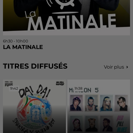
6h30 - 10h00
LA MATINALE
TITRES DIFFUSÉS
Voir plus
1h42
1h42
1h38
1h38