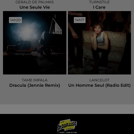
GERALD DE PALMAS
TURNSTILE
Une Seule Vie
I Care
14h20
14h20
14h17
14h17
TAME IMPALA
LANCELOT
Dracula (jennie Remix)
Un Homme Seul (radio Edit)