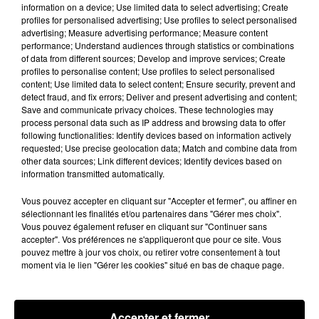
information on a device; Use limited data to select advertising; Create
Loir-et-Cher : un pyromane interpellé grâce
profiles for personalised advertising; Use profiles to select personalised
au sang-froid des...
advertising; Measure advertising performance; Measure content
performance; Understand audiences through statistics or combinations
Samedi 25 juillet, plus d'une dizaine de feux de
of data from different sources; Develop and improve services; Create
champs et de sous-bois ont été déclenchés dans le
profiles to personalise content; Use profiles to select personalised
secteur de Fontaine-les-Côteaux, Montoire et Lunay.
content; Use limited data to select content; Ensure security, prevent and
detect fraud, and fix errors; Deliver and present advertising and content;
Grâce...
A LA UNE
Voir plus
Save and communicate privacy choices. These technologies may
process personal data such as IP address and browsing data to offer
following functionalities: Identify devices based on information actively
requested; Use precise geolocation data; Match and combine data from
other data sources; Link different devices; Identify devices based on
information transmitted automatically.
Vous pouvez accepter en cliquant sur "Accepter et fermer", ou affiner en
sélectionnant les finalités et/ou partenaires dans "Gérer mes choix".
Vous pouvez également refuser en cliquant sur "Continuer sans
accepter". Vos préférences ne s'appliqueront que pour ce site. Vous
pouvez mettre à jour vos choix, ou retirer votre consentement à tout
moment via le lien "Gérer les cookies" situé en bas de chaque page.
Accepter et fermer