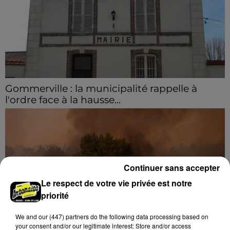
Gommerville : la municipalité rappelle à
l'ordre face à la hausse...
Incrustation de déchets, déjections sur les sites
symboliques et temps communal gaspillé : face à la
hausse des incivilités, la mairie de Gommerville
hausse...
Continuer sans accepter
Le respect de votre vie privée est notre
priorité
We and
our (447) partners
do the following data processing based on
your consent and/or our legitimate interest: Store and/or access