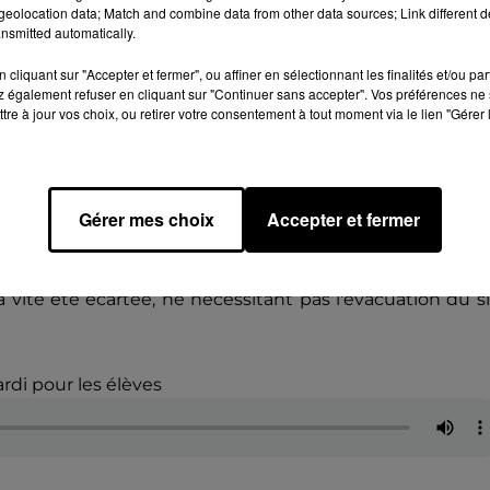
eolocation data; Match and combine data from other data sources; Link different de
nsmitted automatically.
des menaces d'explosion, d'attentat. La
a décidé d'évacuer l'établissement. Les
cliquant sur "Accepter et fermer", ou affiner en sélectionnant les finalités et/ou pa
 également refuser en cliquant sur "Continuer sans accepter". Vos préférences ne 
ur lever le doute. J'ai su en parallèle qu
tre à jour vos choix, ou retirer votre consentement à tout moment via le lien "Gérer 
é touchés ».
Gérer mes choix
Accepter et fermer
alement été destinataire du message glaçan
t : «
No
ris ce message pour vous annoncer ma décision. J'ai en
étaille la volonté de mener une entreprise meurtrière et
 vite été écartée, ne nécessitant pas l'évacuation du s
rdi pour les élèves