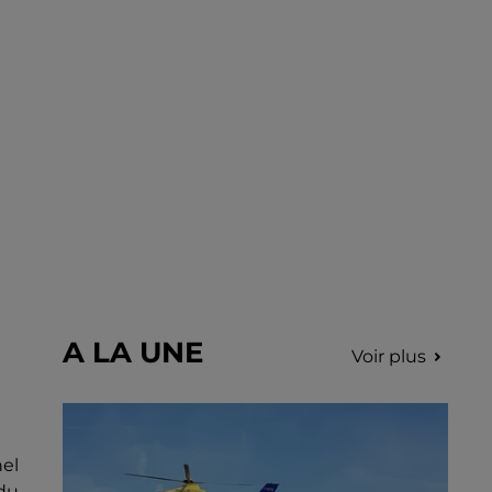
récolter des fonds pour la recherche contre
le cancer.
A LA UNE
Voir plus
el
du