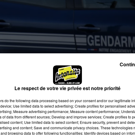
la D927, encadrés par les forces de l'ordre © Radio
Contin
Le respect de votre vie privée est notre priorité
 forces de l'ordre. Le sous-préfet Aristide Ortiz, le dép
nt rendus sur place. Aux abords du site éducatif,
l’équ
ers
do the following data processing based on your consent and/or our legitimate int
pidement. Les
équipes cynophiles spécilisées de Beyn
device; Use limited data to select advertising; Create profiles for personalised adver
n de procéder à la sécurisa
tion du site et lever le dou
vertising; Measure advertising performance; Measure content performance; Unders
ns of data from different sources; Develop and improve services; Create profiles to 
ue calme afin d'expliquer la situation à l'assemblée réuni
alised content; Use limited data to select content; Ensure security, prevent and detect
ertising and content; Save and communicate privacy choices. These technologies
and browsing data to offer following functionalities: Identify devices based on infor