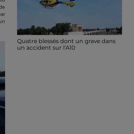
 de
par
 un
Quatre blessés dont un grave dans
un accident sur l'A10
Le choc a eu lieu dans la matinée, vendredi
7 août à hauteur de Sainville en direction
d'Orléans.