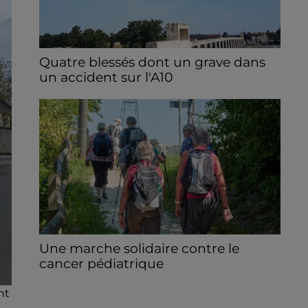
Quatre blessés dont un grave dans
un accident sur l'A10
Le choc a eu lieu dans la matinée, vendredi
7 août à hauteur de Sainville en direction
d'Orléans.
Une marche solidaire contre le
cancer pédiatrique
Le 13 septembre prochain, à Sours, une
nt
randonnée solidaire est organisée afin de