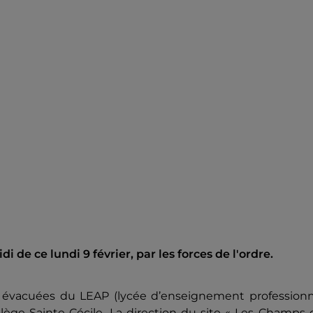
 de ce lundi 9 février, par les forces de l'ordre.
é évacuées du LEAP (lycée d’enseignement professionn
ège Sainte-Cécile. La direction du site « Les Champs 