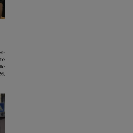
es-
rté
le
26,