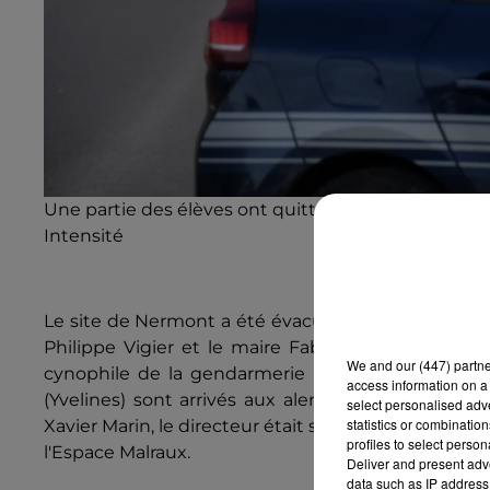
Une partie des élèves ont quitté l'établissement par
Intensité
Le site de Nermont a été évacué et quadrillé par les
Philippe Vigier et le maire Fabien Verdier se so
We and
our (447) partn
cynophile de la gendarmerie s'est présentée ra
access information on a 
(Yvelines) sont arrivés aux alentours de 16h30 afi
select personalised ad
statistics or combinatio
Xavier Marin, le directeur était sous le choc, bien q
profiles to select person
l'Espace Malraux.
Deliver and present adv
data such as IP address 