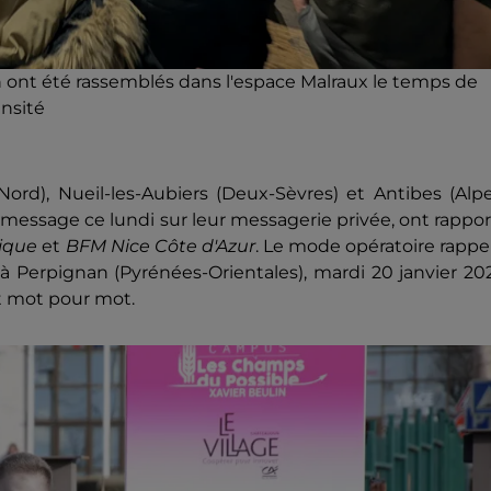
nt été rassemblés dans l'espace Malraux le temps de
ensité
Nord),
Nueil-les-Aubiers (Deux-Sèvres)
et Antibes (Alp
essage ce lundi sur leur messagerie privée, ont rappo
ique
et
BFM Nice Côte d'Azur
. Le
mode opératoire rappel
 Perpignan (Pyrénées-Orientales), mardi 20 janvier 20
 mot pour mot.