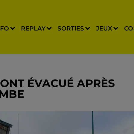
NFO
REPLAY
SORTIES
JEUX
CO
ONT ÉVACUÉ APRÈS
OMBE