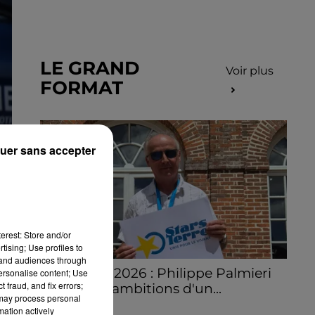
LE GRAND
Voir plus
FORMAT
uer sans accepter
uté
ipe
erest: Store and/or
es
tising; Use profiles to
te.
tand audiences through
Stars'Terre 2026 : Philippe Palmieri
personalise content; Use
e à
 fraud, and fix errors;
dévoile les ambitions d'un...
 may process personal
À quelques semaines de la première
mation actively