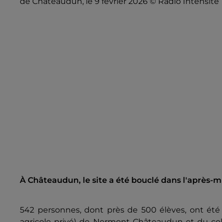
de Châteaudun, le 9 février 2026 © Radio Intensité
À Châteaudun, le site a été bouclé dans l'après-midi
542 personnes, dont près de 500 élèves, ont ét
agricole privé) de Nermont Châteaudun et du coll