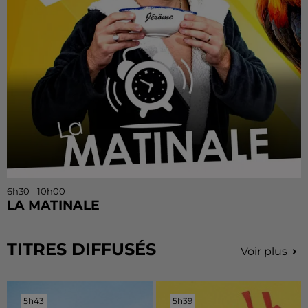
6h30 - 10h00
LA MATINALE
TITRES DIFFUSÉS
Voir plus
5h43
5h43
5h39
5h39