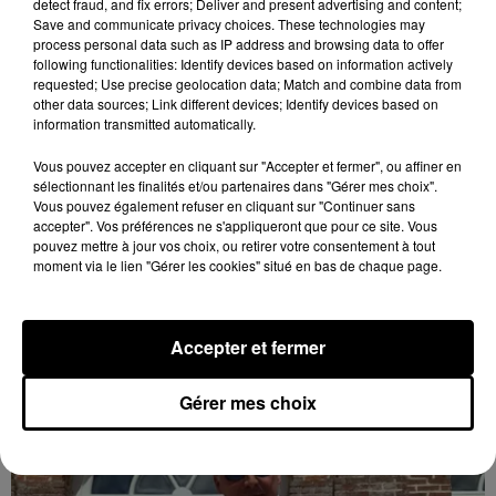
detect fraud, and fix errors; Deliver and present advertising and content;
Save and communicate privacy choices. These technologies may
process personal data such as IP address and browsing data to offer
following functionalities: Identify devices based on information actively
requested; Use precise geolocation data; Match and combine data from
other data sources; Link different devices; Identify devices based on
information transmitted automatically.
Vous pouvez accepter en cliquant sur "Accepter et fermer", ou affiner en
sélectionnant les finalités et/ou partenaires dans "Gérer mes choix".
Vous pouvez également refuser en cliquant sur "Continuer sans
Une casse automobile partiellement
accepter". Vos préférences ne s'appliqueront que pour ce site. Vous
embrasée à Auneau
pouvez mettre à jour vos choix, ou retirer votre consentement à tout
« chômage technique pour neuf personnes » après le
moment via le lien "Gérer les cookies" situé en bas de chaque page.
sinistre, qui a également fait un blessé.
Accepter et fermer
LE GRAND FORMAT
Voir plus
Gérer mes choix