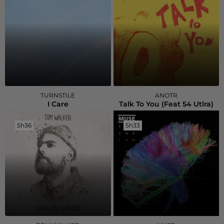
TURNSTILE
ANOTR
I Care
Talk To You (feat 54 Utlra)
5h36
5h36
5h33
5h33