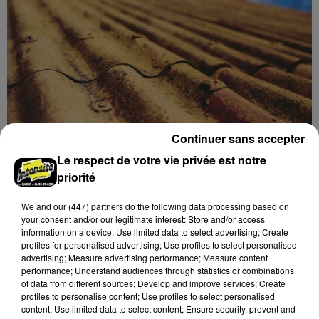
Continuer sans accepter
Le SICTOM BBI collecte vos déchets
Le respect de votre vie privée est notre
amiantés
priorité
La collecte se fait sous conditions et pour un nombre
limité de personnes, sur incription.
We and
our (447) partners
do the following data processing based on
your consent and/or our legitimate interest: Store and/or access
information on a device; Use limited data to select advertising; Create
A LA UNE
Voir plus
profiles for personalised advertising; Use profiles to select personalised
advertising; Measure advertising performance; Measure content
performance; Understand audiences through statistics or combinations
of data from different sources; Develop and improve services; Create
profiles to personalise content; Use profiles to select personalised
content; Use limited data to select content; Ensure security, prevent and