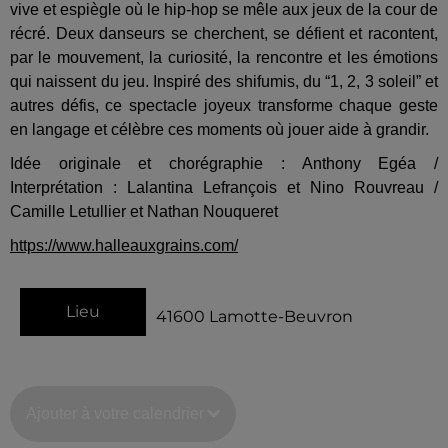
vive et espiègle où le hip-hop se mêle aux jeux de la cour de
récré. Deux danseurs se cherchent, se défient et racontent,
par le mouvement, la curiosité, la rencontre et les émotions
qui naissent du jeu. Inspiré des shifumis, du “1, 2, 3 soleil” et
autres défis, ce spectacle joyeux transforme chaque geste
en langage et célèbre ces moments où jouer aide à grandir.
Idée originale et chorégraphie : Anthony Egéa /
Interprétation : Lalantina Lefrançois et Nino Rouvreau /
Camille Letullier et Nathan Nouqueret
https://www.halleauxgrains.com/
Lieu
41600
Lamotte-Beuvron
Ajouter à votre calendrier