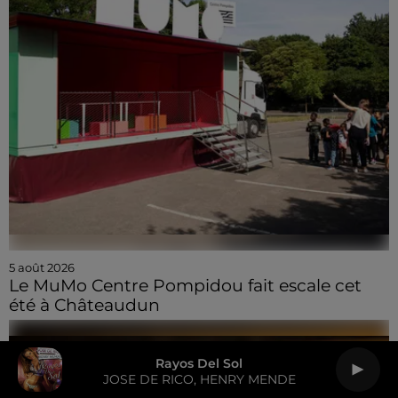
5 août 2026
Le MuMo Centre Pompidou fait escale cet
été à Châteaudun
Rayos Del Sol
JOSE DE RICO, HENRY MENDE