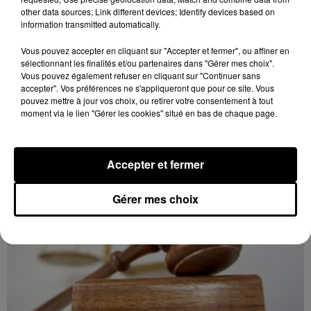
other data sources; Link different devices; Identify devices based on
information transmitted automatically.
17h01
LE COUDRAY - VENTE AUX ENCHÈRES
Vous pouvez accepter en cliquant sur "Accepter et fermer", ou affiner en
BIMENSUELLE
sélectionnant les finalités et/ou partenaires dans "Gérer mes choix".
Vous pouvez également refuser en cliquant sur "Continuer sans
Mardi 1er, 15 et 29 septembre, 6 et 27 octobre, 10
accepter". Vos préférences ne s'appliqueront que pour ce site. Vous
novembre, 1er décembre à 9h30 à l'espace des
pouvez mettre à jour vos choix, ou retirer votre consentement à tout
ventes du Coudray : vente aux enchères bimensuelle.
moment via le lien "Gérer les cookies" situé en bas de chaque page.
Accepter et fermer
Gérer mes choix