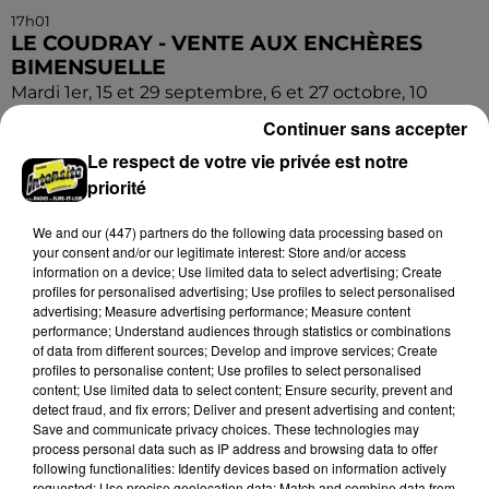
17h01
LE COUDRAY - VENTE AUX ENCHÈRES
BIMENSUELLE
Mardi 1er, 15 et 29 septembre, 6 et 27 octobre, 10
novembre, 1er décembre à 9h30 à l'espace des
Continuer sans accepter
ventes du Coudray : vente aux enchères bimensuelle.
Le respect de votre vie privée est notre
priorité
We and
our (447) partners
do the following data processing based on
your consent and/or our legitimate interest: Store and/or access
information on a device; Use limited data to select advertising; Create
profiles for personalised advertising; Use profiles to select personalised
advertising; Measure advertising performance; Measure content
performance; Understand audiences through statistics or combinations
of data from different sources; Develop and improve services; Create
profiles to personalise content; Use profiles to select personalised
content; Use limited data to select content; Ensure security, prevent and
detect fraud, and fix errors; Deliver and present advertising and content;
Save and communicate privacy choices. These technologies may
process personal data such as IP address and browsing data to offer
following functionalities: Identify devices based on information actively
requested; Use precise geolocation data; Match and combine data from