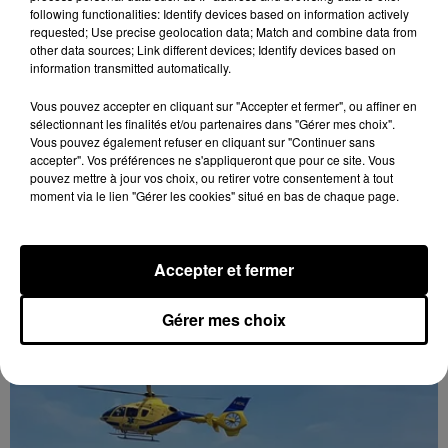
following functionalities: Identify devices based on information actively
requested; Use precise geolocation data; Match and combine data from
other data sources; Link different devices; Identify devices based on
information transmitted automatically.
Vous pouvez accepter en cliquant sur "Accepter et fermer", ou affiner en
sélectionnant les finalités et/ou partenaires dans "Gérer mes choix".
Vous pouvez également refuser en cliquant sur "Continuer sans
accepter". Vos préférences ne s'appliqueront que pour ce site. Vous
pouvez mettre à jour vos choix, ou retirer votre consentement à tout
moment via le lien "Gérer les cookies" situé en bas de chaque page.
Accepter et fermer
Un départ au C'CMHB
Le club chartrain a officialisé, vendredi 7 août, le
Gérer mes choix
départ de Guilherme Borges.