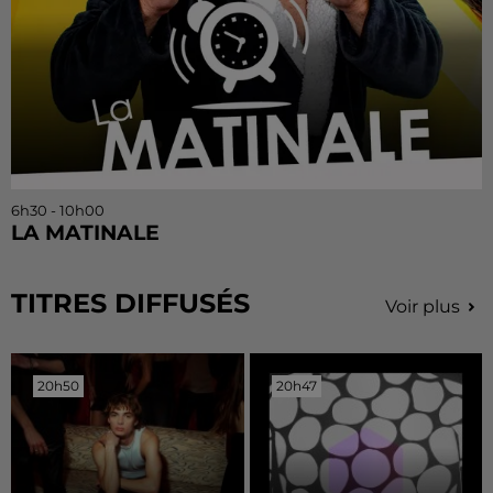
6h30 - 10h00
LA MATINALE
TITRES DIFFUSÉS
Voir plus
20h50
20h50
20h47
20h47