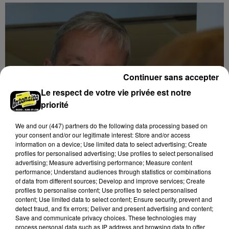
Continuer sans accepter
Le respect de votre vie privée est notre
priorité
We and
our (447) partners
do the following data processing based on
your consent and/or our legitimate interest: Store and/or access
information on a device; Use limited data to select advertising; Create
profiles for personalised advertising; Use profiles to select personalised
advertising; Measure advertising performance; Measure content
performance; Understand audiences through statistics or combinations
DROIT À MOURIR : PHILIPPE VIGIER
of data from different sources; Develop and improve services; Create
DÉFEND UN PROJET DE LOI...
profiles to personalise content; Use profiles to select personalised
content; Use limited data to select content; Ensure security, prevent and
detect fraud, and fix errors; Deliver and present advertising and content;
Save and communicate privacy choices. These technologies may
DERNIERES INFOS
Voir plus
process personal data such as IP address and browsing data to offer