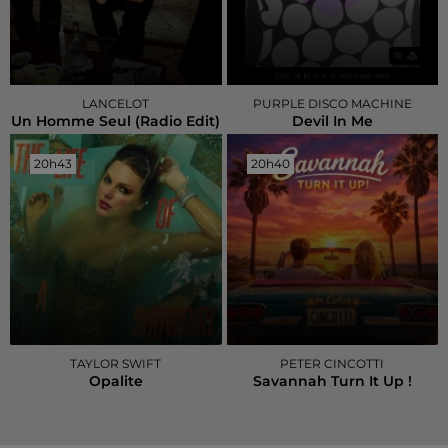
LANCELOT
PURPLE DISCO MACHINE
Un Homme Seul (radio Edit)
Devil In Me
20h43
20h43
20h40
20h40
TAYLOR SWIFT
PETER CINCOTTI
Opalite
Savannah Turn It Up !