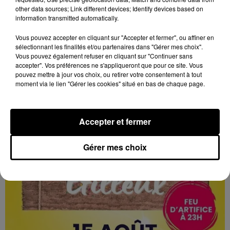
other data sources; Link different devices; Identify devices based on
information transmitted automatically.
11h02
Vous pouvez accepter en cliquant sur "Accepter et fermer", ou affiner en
BLOIS (41) - CONFÉRENCE : LES BAS-
sélectionnant les finalités et/ou partenaires dans "Gérer mes choix".
FONDS DE LONDRES AU TEMPS DE «...
Vous pouvez également refuser en cliquant sur "Continuer sans
Jeudi 1er octobre 2026 à 14h30 à l'auditorium Samuel
accepter". Vos préférences ne s'appliqueront que pour ce site. Vous
pouvez mettre à jour vos choix, ou retirer votre consentement à tout
Paty, bibliothèque Abbé-Grégoire de Blois (Loir-et-
moment via le lien "Gérer les cookies" situé en bas de chaque page.
Cher) : Les bas-fonds de Londres au temps de « Jack...
Accepter et fermer
Gérer mes choix