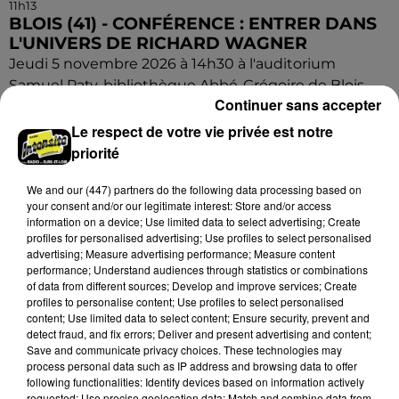
11h13
BLOIS (41) - CONFÉRENCE : ENTRER DANS
L'UNIVERS DE RICHARD WAGNER
Jeudi 5 novembre 2026 à 14h30 à l'auditorium
Samuel Paty, bibliothèque Abbé-Grégoire de Blois
Continuer sans accepter
(Loir-et-Cher) : Entrer dans l'univers de Richard
Wagner. Par...
Le respect de votre vie privée est notre
priorité
We and
our (447) partners
do the following data processing based on
your consent and/or our legitimate interest: Store and/or access
information on a device; Use limited data to select advertising; Create
profiles for personalised advertising; Use profiles to select personalised
advertising; Measure advertising performance; Measure content
performance; Understand audiences through statistics or combinations
of data from different sources; Develop and improve services; Create
profiles to personalise content; Use profiles to select personalised
content; Use limited data to select content; Ensure security, prevent and
detect fraud, and fix errors; Deliver and present advertising and content;
Save and communicate privacy choices. These technologies may
process personal data such as IP address and browsing data to offer
following functionalities: Identify devices based on information actively
requested; Use precise geolocation data; Match and combine data from