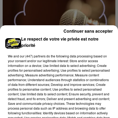
Continuer sans accepter
Le respect de votre vie privée est notre
priorité
We and
our (447) partners
do the following data processing based on
your consent and/or our legitimate interest: Store and/or access
information on a device; Use limited data to select advertising; Create
profiles for personalised advertising; Use profiles to select personalised
7 août 2026
advertising; Measure advertising performance; Measure content
BLOIS (41) - CONFÉRENCE : « SOYEZ
performance; Understand audiences through statistics or combinations
MAUDITS ! »
of data from different sources; Develop and improve services; Create
Jeudi 4 février 2027 à 14h30 à l'auditorium Samuel
profiles to personalise content; Use profiles to select personalised
content; Use limited data to select content; Ensure security, prevent and
Paty, bibliothèque Abbé-Grégoire de Blois (Loir-et-
detect fraud, and fix errors; Deliver and present advertising and content;
Cher) : « Soyez maudits ! » Les malédictions
Save and communicate privacy choices. These technologies may
déposées...
process personal data such as IP address and browsing data to offer
following functionalities: Identify devices based on information actively
requested; Use precise geolocation data; Match and combine data from