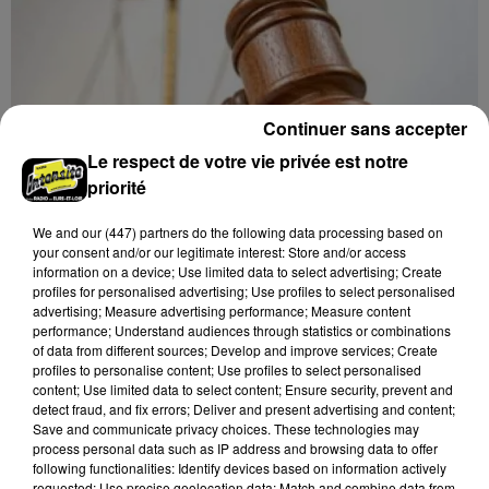
Continuer sans accepter
Le respect de votre vie privée est notre
priorité
We and
our (447) partners
do the following data processing based on
your consent and/or our legitimate interest: Store and/or access
information on a device; Use limited data to select advertising; Create
profiles for personalised advertising; Use profiles to select personalised
11h34
advertising; Measure advertising performance; Measure content
CHARTRES - VENTE AUX ENCHÈRES :
performance; Understand audiences through statistics or combinations
of data from different sources; Develop and improve services; Create
MONTRES, HORLOGERIE, BIJOUX
profiles to personalise content; Use profiles to select personalised
Samedi 21 novembre à 14h00 à la Galerie de Chartres :
content; Use limited data to select content; Ensure security, prevent and
vente aux enchères. Montres, horlogerie, bijoux,
detect fraud, and fix errors; Deliver and present advertising and content;
Save and communicate privacy choices. These technologies may
orfèvrerie.
process personal data such as IP address and browsing data to offer
following functionalities: Identify devices based on information actively
requested; Use precise geolocation data; Match and combine data from