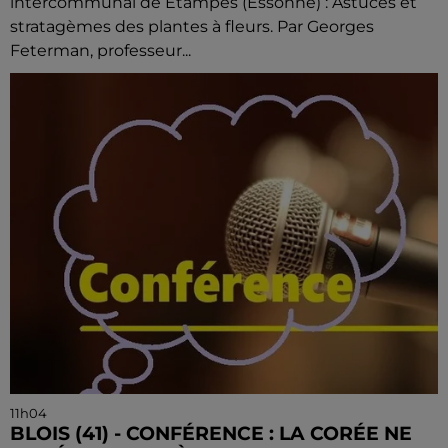
intercommunal de Étampes (Essonne) : Astuces et
stratagèmes des plantes à fleurs. Par Georges
Feterman, professeur...
11h04
BLOIS (41) - CONFÉRENCE : LA CORÉE NE