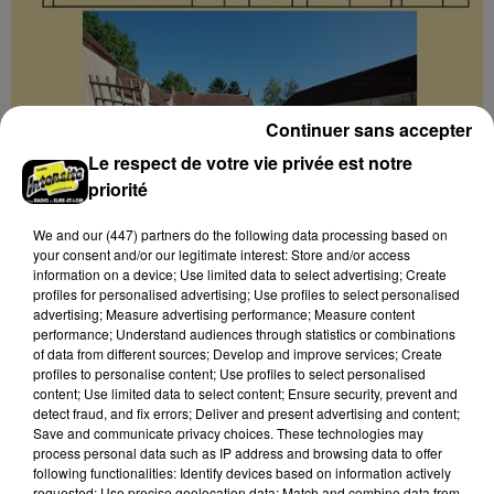
Continuer sans accepter
Le respect de votre vie privée est notre
priorité
9h06
We and
our (447) partners
do the following data processing based on
PRÉAUX-DU-PERCHE (61) - LE BARBIER DE
your consent and/or our legitimate interest: Store and/or access
SÉVILLE
information on a device; Use limited data to select advertising; Create
Samedi 29 août à 19h00 au Théâtre Basse Passière à
profiles for personalised advertising; Use profiles to select personalised
advertising; Measure advertising performance; Measure content
Préaux-du-Perche (Perche-en-Nocé, Orne) : Le
performance; Understand audiences through statistics or combinations
Barbier de Séville. Opéra de Gioachino Rossini. Par la...
of data from different sources; Develop and improve services; Create
profiles to personalise content; Use profiles to select personalised
content; Use limited data to select content; Ensure security, prevent and
detect fraud, and fix errors; Deliver and present advertising and content;
Save and communicate privacy choices. These technologies may
process personal data such as IP address and browsing data to offer
following functionalities: Identify devices based on information actively
requested; Use precise geolocation data; Match and combine data from