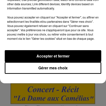
other data sources; Link different devices; Identify devices based on
information transmitted automatically.
Vous pouvez accepter en cliquant sur "Accepter et fermer", ou affiner en
sélectionnant les finalités et/ou partenaires dans "Gérer mes choix".
Vous pouvez également refuser en cliquant sur "Continuer sans
accepter". Vos préférences ne s'appliqueront que pour ce site. Vous
pouvez mettre à jour vos choix, ou retirer votre consentement à tout
moment via le lien "Gérer les cookies" situé en bas de chaque page.
9h00
Accepter et fermer
BACCON (45) - VIDE-GRENIERS DU COMITÉ
DES FÊTES
Gérer mes choix
Dimanche 20 septembre de 7h00 à 17h00 à Baccon
(Loiret) : Vide-greniers du comité des fêtes.