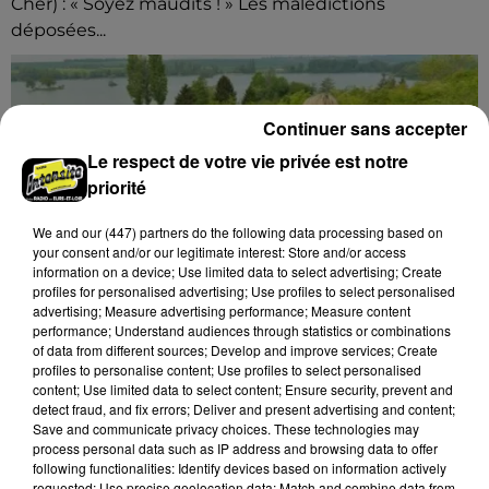
Cher) : « Soyez maudits ! » Les malédictions
déposées...
Continuer sans accepter
Le respect de votre vie privée est notre
priorité
We and
our (447) partners
do the following data processing based on
your consent and/or our legitimate interest: Store and/or access
information on a device; Use limited data to select advertising; Create
profiles for personalised advertising; Use profiles to select personalised
advertising; Measure advertising performance; Measure content
performance; Understand audiences through statistics or combinations
of data from different sources; Develop and improve services; Create
profiles to personalise content; Use profiles to select personalised
content; Use limited data to select content; Ensure security, prevent and
detect fraud, and fix errors; Deliver and present advertising and content;
7 août 2026
Save and communicate privacy choices. These technologies may
GOMMERVILLE - RANDONNÉE PÉDESTRE
process personal data such as IP address and browsing data to offer
following functionalities: Identify devices based on information actively
Dimanche 13 septembre à 8h30 à Gommerville :
requested; Use precise geolocation data; Match and combine data from