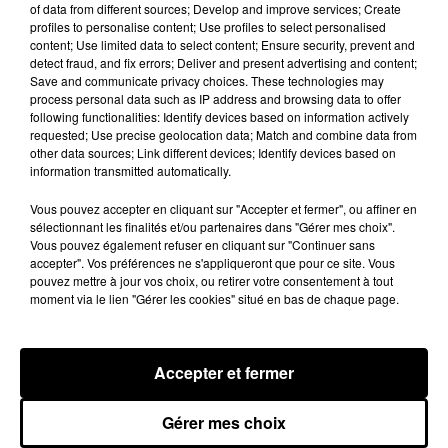
of data from different sources; Develop and improve services; Create
profiles to personalise content; Use profiles to select personalised
content; Use limited data to select content; Ensure security, prevent and
detect fraud, and fix errors; Deliver and present advertising and content;
Save and communicate privacy choices. These technologies may
process personal data such as IP address and browsing data to offer
following functionalities: Identify devices based on information actively
requested; Use precise geolocation data; Match and combine data from
other data sources; Link different devices; Identify devices based on
information transmitted automatically.
HANDBALL : LE C'CMHB DÉBUTE 2026-27
Vous pouvez accepter en cliquant sur "Accepter et fermer", ou affiner en
sélectionnant les finalités et/ou partenaires dans "Gérer mes choix".
PAR UN GROS MORCEAU
Vous pouvez également refuser en cliquant sur "Continuer sans
accepter". Vos préférences ne s'appliqueront que pour ce site. Vous
pouvez mettre à jour vos choix, ou retirer votre consentement à tout
moment via le lien "Gérer les cookies" situé en bas de chaque page.
Accepter et fermer
Gérer mes choix