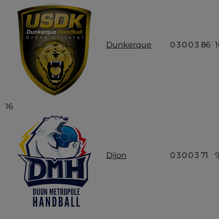
Dunkerque
0
3
0
0
3
86
16
Dijon
0
3
0
0
3
71