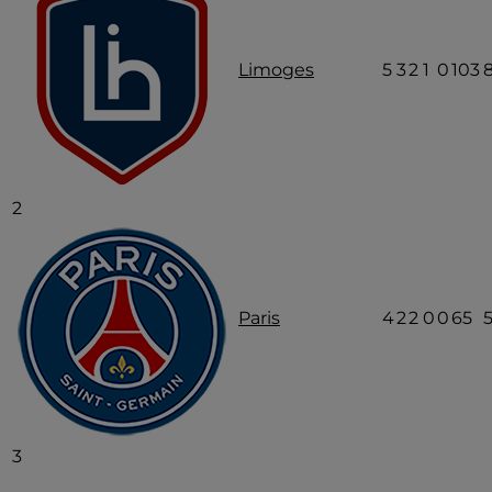
Limoges
5
3
2
1
0
103
2
Paris
4
2
2
0
0
65
3