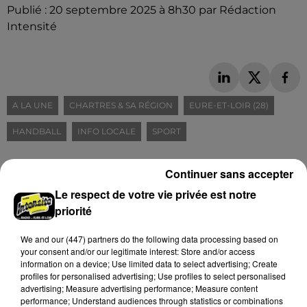
Publié : 20 septembre 2025 à 8h30 par Rédaction
Intensité
A LA UNE
CHARTRES & SA RÉGION
EURE-ET-LOIR (28)
HANDBALL
INFO LOCALE
SPORT
Continuer sans accepter
À LIRE AUSSI
Le respect de votre vie privée est notre
priorité
We and
our (447) partners
do the following data processing based on
your consent and/or our legitimate interest: Store and/or access
information on a device; Use limited data to select advertising; Create
profiles for personalised advertising; Use profiles to select personalised
advertising; Measure advertising performance; Measure content
performance; Understand audiences through statistics or combinations