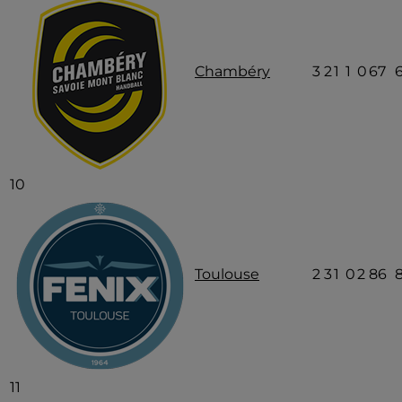
Chambéry
3
2
1
1
0
67
10
Toulouse
2
3
1
0
2
86
11