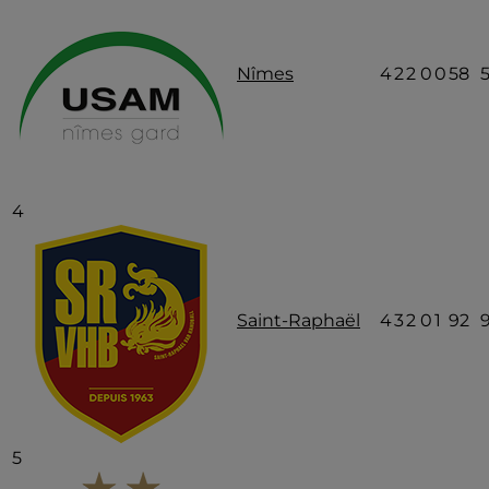
Nîmes
4
2
2
0
0
58
4
Saint-Raphaël
4
3
2
0
1
92
5