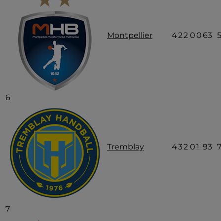
Montpellier
4
2
2
0
0
63
6
Tremblay
4
3
2
0
1
93
7