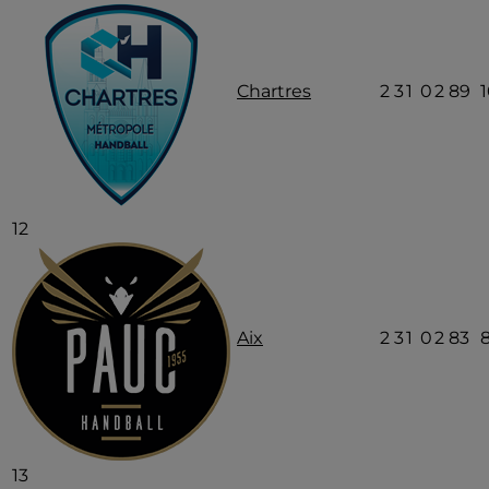
Chartres
2
3
1
0
2
89
12
Aix
2
3
1
0
2
83
13