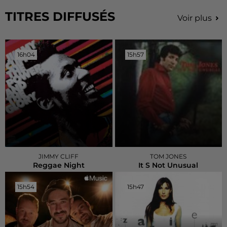
TITRES DIFFUSÉS
Voir plus
16h04
16h04
15h57
15h57
JIMMY CLIFF
TOM JONES
Reggae Night
It S Not Unusual
15h54
15h54
15h47
15h47