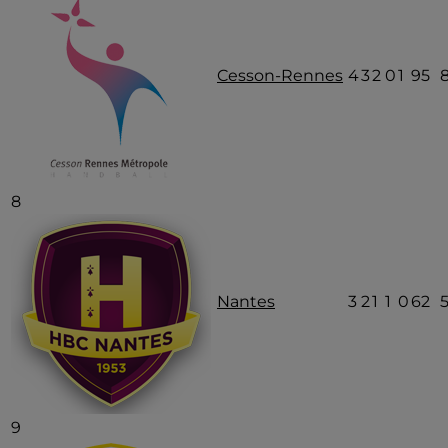
Cesson-Rennes
4
3
2
0
1
95
8
Nantes
3
2
1
1
0
62
9