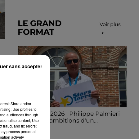
LE GRAND
Voir plus
FORMAT
uer sans accepter
erest: Store and/or
tising; Use profiles to
Stars'Terre 2026 : Philippe Palmieri
tand audiences through
dévoile les ambitions d'un...
personalise content; Use
 fraud, and fix errors;
À quelques semaines de la première
 may process personal
édition de Stars'Terre, organisée du 18 au 20
mation actively