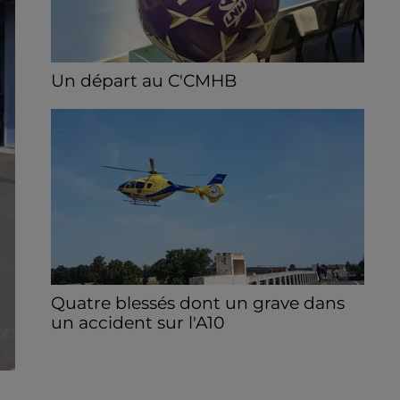
Un départ au C'CMHB
Le club chartrain a officialisé, vendredi 7
août, le départ de Guilherme Borges.
Quatre blessés dont un grave dans
un accident sur l'A10
Le choc a eu lieu dans la matinée, vendredi
7 août à hauteur de Sainville en direction
d'Orléans.