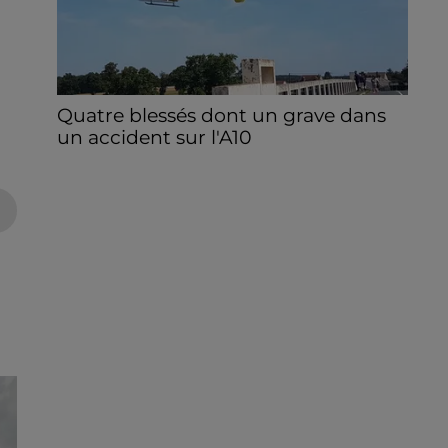
Quatre blessés dont un grave dans
un accident sur l'A10
Le choc a eu lieu dans la matinée, vendredi
7 août à hauteur de Sainville en direction
d'Orléans.