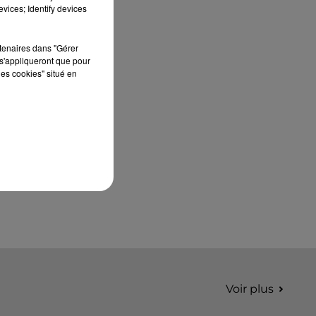
septembre 2026 au Château de Courtalain,
vices; Identify devices
Philippe Palmieri, président...
rtenaires dans "Gérer
s'appliqueront que pour
les cookies" situé en
Voir plus