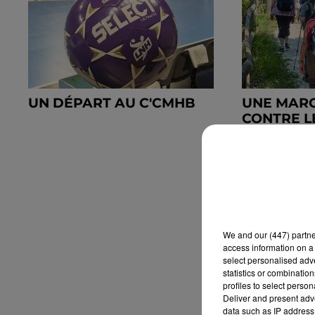
UN DÉPART AU C'CMHB
UNE MARC
CONTRE L
PÉDIATRI
We and
our (447) partn
access information on a 
select personalised ad
statistics or combinatio
profiles to select person
Deliver and present adv
data such as IP address 