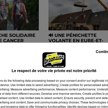
HE SOLIDAIRE
🔊 UNE PÉNICHETTE
E CANCER
VOLANTE EN EURE-ET-
QUE
LOIR
Contin
Le respect de votre vie privée est notre priorité
ers
do the following data processing based on your consent and/or our legitimate int
device; Use limited data to select advertising; Create profiles for personalised adver
vertising; Measure advertising performance; Measure content performance; Unders
ns of data from different sources; Develop and improve services; Create profiles to 
alised content; Use limited data to select content; Ensure security, prevent and detect
ertising and content; Save and communicate privacy choices. These technologies
and browsing data to offer following functionalities: Identify devices based on infor