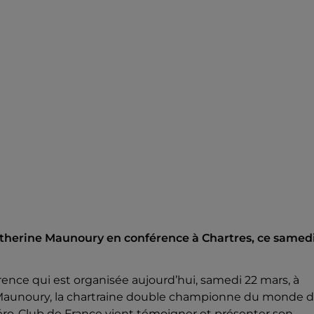
herine Maunoury en conférence à Chartres, ce samedi
rence qui est organisée aujourd’hui, samedi 22 mars, à
 Maunoury, la chartraine double championne du monde 
Aéro-Club de France vient témoigner et présenter son