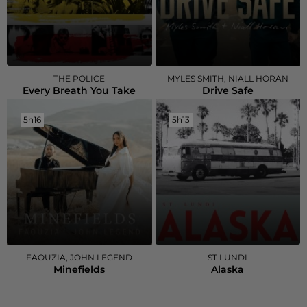
THE POLICE
MYLES SMITH, NIALL HORAN
Every Breath You Take
Drive Safe
5h16
5h16
5h13
5h13
FAOUZIA, JOHN LEGEND
ST LUNDI
Minefields
Alaska