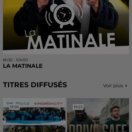
6h30 - 10h00
LA MATINALE
TITRES DIFFUSÉS
Voir plus
5h26
5h26
5h23
5h23