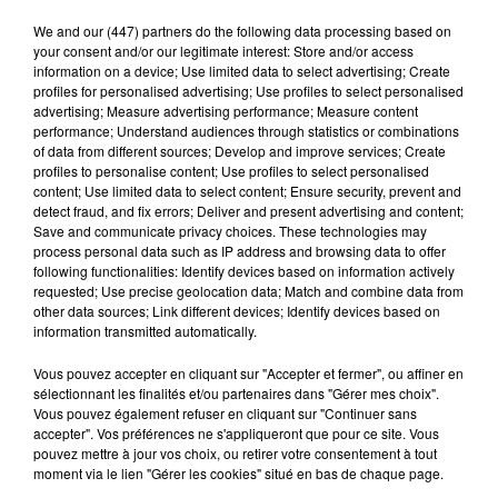
We and
our (447) partners
do the following data processing based on
your consent and/or our legitimate interest: Store and/or access
information on a device; Use limited data to select advertising; Create
profiles for personalised advertising; Use profiles to select personalised
Stars'Terre 2026 : Philippe Palmieri dévoile
advertising; Measure advertising performance; Measure content
performance; Understand audiences through statistics or combinations
les ambitions d'un...
of data from different sources; Develop and improve services; Create
À quelques semaines de la première édition de
profiles to personalise content; Use profiles to select personalised
Stars'Terre, organisée du 18 au 20 septembre 2026 au
content; Use limited data to select content; Ensure security, prevent and
detect fraud, and fix errors; Deliver and present advertising and content;
Château de Courtalain, Philippe Palmieri, président...
Save and communicate privacy choices. These technologies may
process personal data such as IP address and browsing data to offer
LES JEUX
Voir plus
following functionalities: Identify devices based on information actively
requested; Use precise geolocation data; Match and combine data from
other data sources; Link different devices; Identify devices based on
information transmitted automatically.
Vous pouvez accepter en cliquant sur "Accepter et fermer", ou affiner en
sélectionnant les finalités et/ou partenaires dans "Gérer mes choix".
Vous pouvez également refuser en cliquant sur "Continuer sans
accepter". Vos préférences ne s'appliqueront que pour ce site. Vous
pouvez mettre à jour vos choix, ou retirer votre consentement à tout
moment via le lien "Gérer les cookies" situé en bas de chaque page.