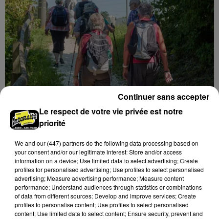
Continuer sans accepter
Une marche solidaire contre le cancer
Le respect de votre vie privée est notre
pédiatrique
priorité
Le 13 septembre prochain, à Sours, une randonnée
solidaire est organisée afin de récolter des fonds pour
We and
our (447) partners
do the following data processing based on
la recherche contre le cancer.
your consent and/or our legitimate interest: Store and/or access
information on a device; Use limited data to select advertising; Create
A LA UNE
Voir plus
profiles for personalised advertising; Use profiles to select personalised
advertising; Measure advertising performance; Measure content
performance; Understand audiences through statistics or combinations
of data from different sources; Develop and improve services; Create
profiles to personalise content; Use profiles to select personalised
content; Use limited data to select content; Ensure security, prevent and