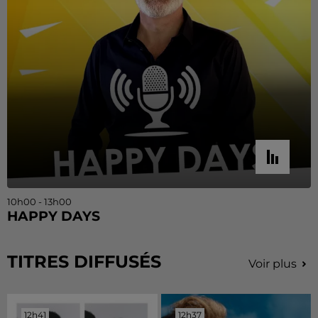
10h00 - 13h00
HAPPY DAYS
TITRES DIFFUSÉS
Voir plus
12h41
12h41
12h37
12h37