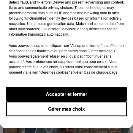
detect fraud, and fix errors; Deliver and present advertising and content;
Save and communicate privacy choices. These technologies may
process personal data such as IP address and browsing data to offer
following functionalities: Identify devices based on information actively
requested; Use precise geolocation data; Match and combine data from
other data sources; Link different devices; Identify devices based on
information transmitted automatically.
Vous pouvez accepter en cliquant sur "Accepter et fermer", ou affiner en
sélectionnant les finalités et/ou partenaires dans "Gérer mes choix".
Vous pouvez également refuser en cliquant sur "Continuer sans
Quatre blessés dont un grave dans un
accepter". Vos préférences ne s'appliqueront que pour ce site. Vous
accident sur l'A10
pouvez mettre à jour vos choix, ou retirer votre consentement à tout
moment via le lien "Gérer les cookies" situé en bas de chaque page.
Le choc a eu lieu dans la matinée, vendredi 7 août à
hauteur de Sainville en direction d'Orléans.
Accepter et fermer
LE GRAND FORMAT
Voir plus
Gérer mes choix