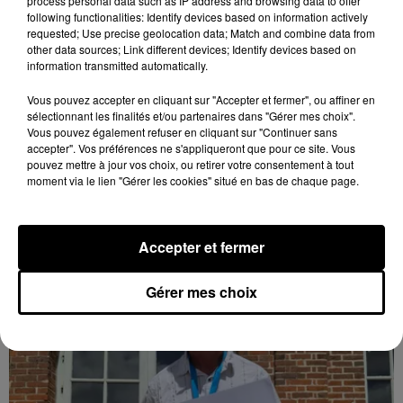
process personal data such as IP address and browsing data to offer
following functionalities: Identify devices based on information actively
requested; Use precise geolocation data; Match and combine data from
other data sources; Link different devices; Identify devices based on
information transmitted automatically.
Vous pouvez accepter en cliquant sur "Accepter et fermer", ou affiner en
Quatre blessés dont un grave dans un
sélectionnant les finalités et/ou partenaires dans "Gérer mes choix".
accident sur l'A10
Vous pouvez également refuser en cliquant sur "Continuer sans
Le choc a eu lieu dans la matinée, vendredi 7 août à
accepter". Vos préférences ne s'appliqueront que pour ce site. Vous
pouvez mettre à jour vos choix, ou retirer votre consentement à tout
hauteur de Sainville en direction d'Orléans.
moment via le lien "Gérer les cookies" situé en bas de chaque page.
LE GRAND FORMAT
Voir plus
Accepter et fermer
Gérer mes choix