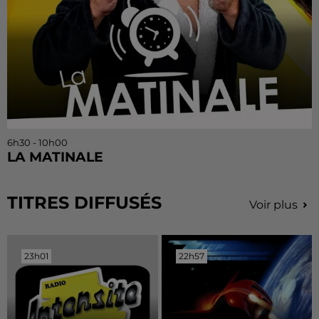
6h30 - 10h00
LA MATINALE
TITRES DIFFUSÉS
Voir plus
23h01
23h01
22h57
22h57