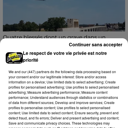
Quatre blessés dont un grave dans un
accident sur l'A10
Continuer sans accepter
Le choc a eu lieu dans la matinée, vendredi 7 août à
Le respect de votre vie privée est notre
hauteur de Sainville en direction d'Orléans.
priorité
We and
our (447) partners
do the following data processing based on
A LA UNE
Voir plus
your consent and/or our legitimate interest: Store and/or access
information on a device; Use limited data to select advertising; Create
profiles for personalised advertising; Use profiles to select personalised
advertising; Measure advertising performance; Measure content
performance; Understand audiences through statistics or combinations
of data from different sources; Develop and improve services; Create
profiles to personalise content; Use profiles to select personalised
content; Use limited data to select content; Ensure security, prevent and
detect fraud, and fix errors; Deliver and present advertising and content;
Save and communicate privacy choices. These technologies may