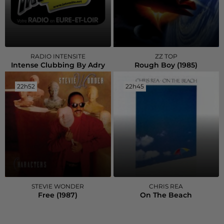
RADIO INTENSITE
ZZ TOP
Intense Clubbing By Adry
Rough Boy (1985)
22h52
22h52
22h45
22h45
STEVIE WONDER
CHRIS REA
Free (1987)
On The Beach