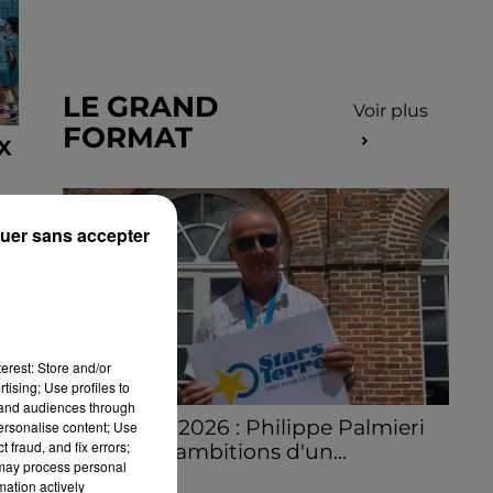
LE GRAND
Voir plus
FORMAT
X
uer sans accepter
erest: Store and/or
tising; Use profiles to
tand audiences through
Stars'Terre 2026 : Philippe Palmieri
personalise content; Use
 fraud, and fix errors;
dévoile les ambitions d'un...
 may process personal
À quelques semaines de la première
mation actively