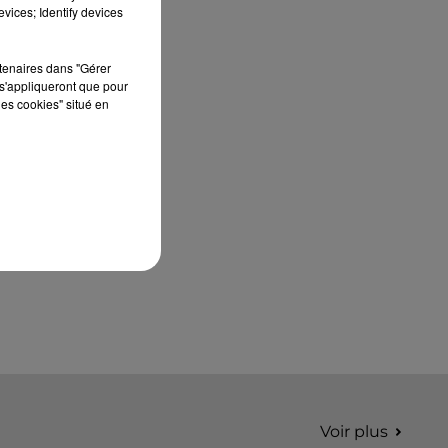
édition de Stars'Terre, organisée du 18 au 20
vices; Identify devices
septembre 2026 au Château de Courtalain,
Philippe Palmieri, président...
rtenaires dans "Gérer
s'appliqueront que pour
les cookies" situé en
Voir plus