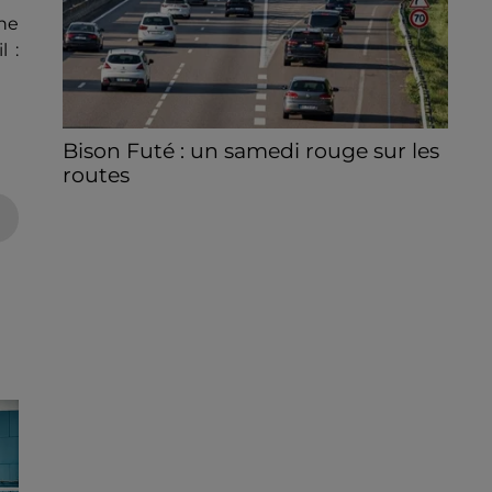
Une
l :
Bison Futé : un samedi rouge sur les
routes
C'est l'un des week-ends les plus chargés
de l'été, avec des départs aussi importants
que les retours.