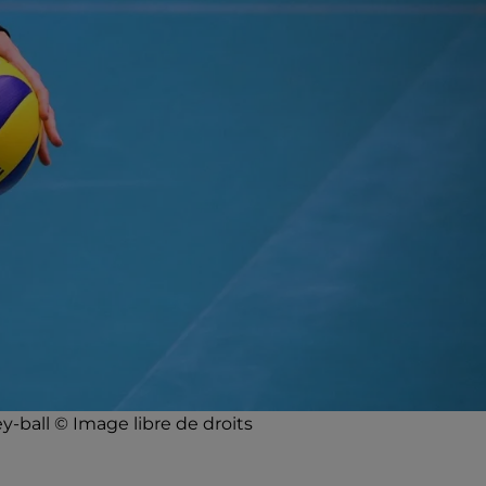
y-ball © Image libre de droits