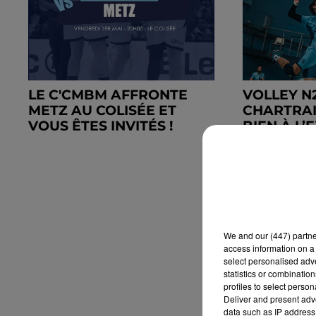
LE C'CMBM AFFRONTE
VOLLEY N2
METZ AU COLISÉE ET
CHARTRAI
VOUS ÊTES INVITÉS !
BIEN À L’
We and
our (447) partn
access information on a 
select personalised ad
statistics or combinatio
profiles to select person
Deliver and present adv
data such as IP address 