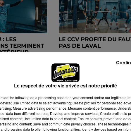
 : LES
LE CCV PROFITE DU FAU
NS TERMINENT
PAS DE LAVAL
EXTÉRIEUR
Contin
Le respect de votre vie privée est notre priorité
ers
do the following data processing based on your consent and/or our legitimate int
device; Use limited data to select advertising; Create profiles for personalised adver
vertising; Measure advertising performance; Measure content performance; Unders
ns of data from different sources; Develop and improve services; Create profiles to 
alised content; Use limited data to select content; Ensure security, prevent and detect
ertising and content; Save and communicate privacy choices. These technologies
and browsing data to offer following functionalities: Identify devices based on infor