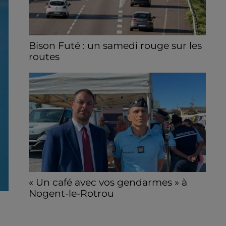
Bison Futé : un samedi rouge sur les
routes
C'est l'un des week-ends les plus chargés
de l'été, avec des départs aussi importants
que les retours.
« Un café avec vos gendarmes » à
Nogent-le-Rotrou
Les gendarmes de la brigade iront à la
rencontre de la population ce samedi 8