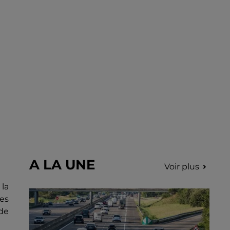
août sur le marché de Nogent-le-Rotrou de
9h00 à 12h00.
A LA UNE
Voir plus
 la
es
de