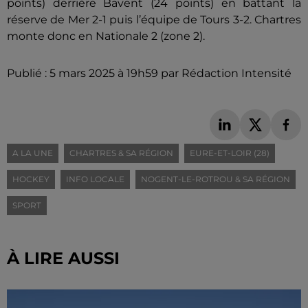
points) derrière Bavent (24 points) en battant la
réserve de Mer 2-1 puis l’équipe de Tours 3-2. Chartres
monte donc en Nationale 2 (zone 2).
Publié : 5 mars 2025 à 19h59 par Rédaction Intensité
A LA UNE
CHARTRES & SA RÉGION
EURE-ET-LOIR (28)
HOCKEY
INFO LOCALE
NOGENT-LE-ROTROU & SA RÉGION
SPORT
À LIRE AUSSI