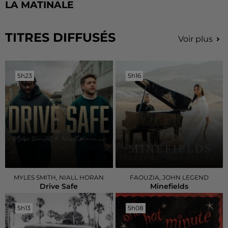
LA MATINALE
TITRES DIFFUSÉS
Voir plus
5h23
5h23
5h16
5h16
MYLES SMITH, NIALL HORAN
FAOUZIA, JOHN LEGEND
Drive Safe
Minefields
5h13
5h13
5h08
5h08