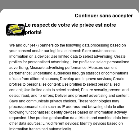
pour un concert à venir au Colisée.
Continuer sans accepter
A LA UNE
Voir plus
Le respect de votre vie privée est notre
priorité
We and
our (447) partners
do the following data processing based on
your consent and/or our legitimate interest: Store and/or access
information on a device; Use limited data to select advertising; Create
profiles for personalised advertising; Use profiles to select personalised
advertising; Measure advertising performance; Measure content
performance; Understand audiences through statistics or combinations
of data from different sources; Develop and improve services; Create
profiles to personalise content; Use profiles to select personalised
content; Use limited data to select content; Ensure security, prevent and
detect fraud, and fix errors; Deliver and present advertising and content;
Save and communicate privacy choices. These technologies may
process personal data such as IP address and browsing data to offer
following functionalities: Identify devices based on information actively
Des tentatives de fraudes à Mainvilliers
requested; Use precise geolocation data; Match and combine data from
Des personnes malveillantes tentent de voler vos
other data sources; Link different devices; Identify devices based on
information transmitted automatically.
informations personnelles.