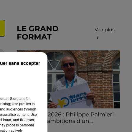
LE GRAND
Voir plus
FORMAT
uer sans accepter
erest: Store and/or
tising; Use profiles to
tand audiences through
Stars'Terre 2026 : Philippe Palmieri
personalise content; Use
 fraud, and fix errors;
dévoile les ambitions d'un...
 may process personal
À quelques semaines de la première
mation actively