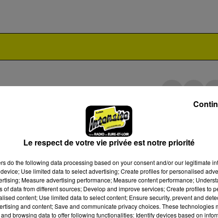
Contin
EL
INFO LOCALE
L'ARTISANAT C'CHARTRES
REPLAY
Le respect de votre vie privée est notre priorité
ers
do the following data processing based on your consent and/or our legitimate int
device; Use limited data to select advertising; Create profiles for personalised adver
vertising; Measure advertising performance; Measure content performance; Unders
ns of data from different sources; Develop and improve services; Create profiles to 
alised content; Use limited data to select content; Ensure security, prevent and detect
ertising and content; Save and communicate privacy choices. These technologies
and browsing data to offer following functionalities: Identify devices based on infor