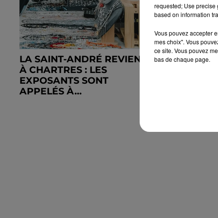
requested; Use precise g
based on information tra
Vous pouvez accepter en 
mes choix". Vous pouvez
ce site. Vous pouvez met
LA SAINT-ANDRÉ REVIENT
JOUEZ ET
bas de chaque page.
À CHARTRES : LES
DÉCOUVE
EXPOSANTS SONT
AUTO-MO
APPELÉS À...
CHARTRES