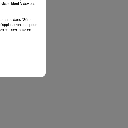
édition de Stars'Terre, organisée du 18 au 20
vices; Identify devices
septembre 2026 au Château de Courtalain,
Philippe Palmieri, président...
rtenaires dans "Gérer
s'appliqueront que pour
les cookies" situé en
S