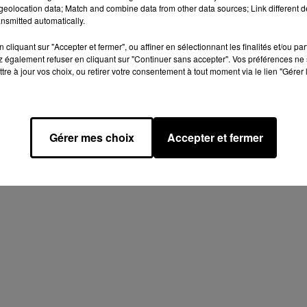
eolocation data; Match and combine data from other data sources; Link different de
nsmitted automatically.
cliquant sur "Accepter et fermer", ou affiner en sélectionnant les finalités et/ou pa
 également refuser en cliquant sur "Continuer sans accepter". Vos préférences ne 
tre à jour vos choix, ou retirer votre consentement à tout moment via le lien "Gérer 
 PARTEZ À LA
48H CHRONO – CAROLE
RTE DU SALON
DEHU - DIRECTRICE
TO DE
PARCOURS ENTREPRISE
 !
-...
Gérer mes choix
Accepter et fermer