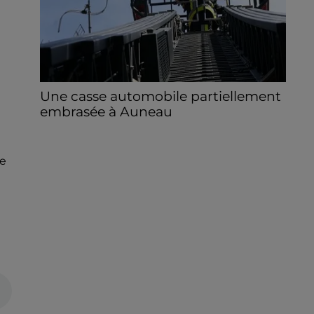
Une casse automobile partiellement
embrasée à Auneau
« chômage technique pour neuf personnes
» après le sinistre, qui a également fait un
de
blessé.