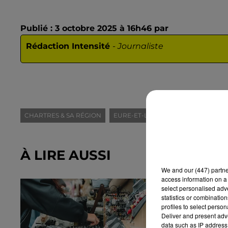
Publié : 3 octobre 2025 à 16h46 par
Rédaction Intensité
-
Journaliste
CHARTRES & SA RÉGION
EURE-ET-LOIR (28)
EVÈNEMENTI
À LIRE AUSSI
We and
our (447) partn
access information on a 
select personalised ad
statistics or combinatio
profiles to select person
Deliver and present adv
data such as IP address 