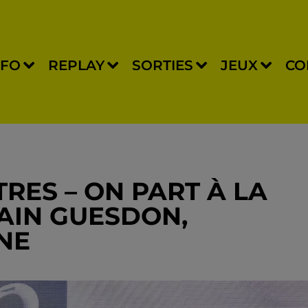
NFO
REPLAY
SORTIES
JEUX
CO
TRES – ON PART À LA
AIN GUESDON,
NNE