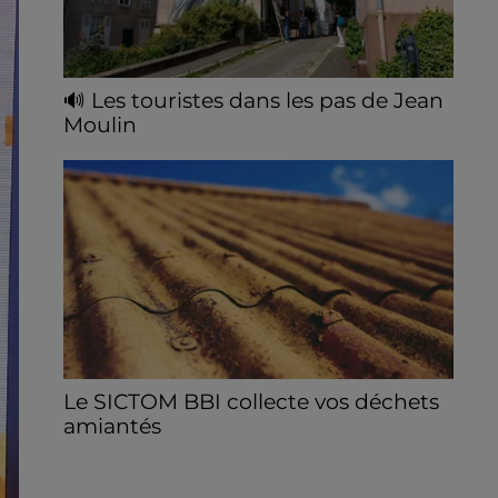
🔊 Les touristes dans les pas de Jean
Moulin
Le « tourisme de mémoire » s'invite dans
les sorties estivales de Chartres Tourisme.
Le SICTOM BBI collecte vos déchets
amiantés
La collecte se fait sous conditions et pour
un nombre limité de personnes, sur