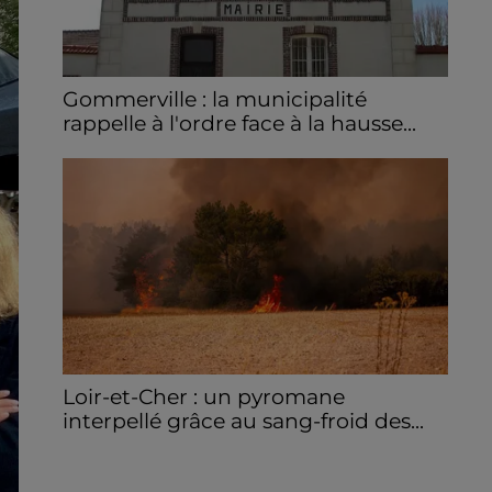
Gommerville : la municipalité
rappelle à l'ordre face à la hausse...
Incrustation de déchets, déjections sur les
sites symboliques et temps communal
gaspillé : face à la hausse des incivilités, la
mairie de Gommerville hausse...
Loir-et-Cher : un pyromane
interpellé grâce au sang-froid des...
Samedi 25 juillet, plus d'une dizaine de feux
de champs et de sous-bois ont été