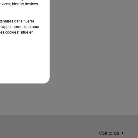
édition de Stars'Terre, organisée du 18 au 20
vices; Identify devices
septembre 2026 au Château de Courtalain,
Philippe Palmieri, président...
rtenaires dans "Gérer
s'appliqueront que pour
les cookies" situé en
Voir plus