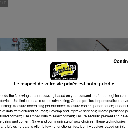
ALE
Contin
Le respect de votre vie privée est notre priorité
ers
do the following data processing based on your consent and/or our legitimate int
HE SOLIDAIRE
🔊 UNE PÉNICHETTE
device; Use limited data to select advertising; Create profiles for personalised adver
vertising; Measure advertising performance; Measure content performance; Unders
E CANCER
VOLANTE EN EURE-ET-
ns of data from different sources; Develop and improve services; Create profiles to 
QUE
LOIR
alised content; Use limited data to select content; Ensure security, prevent and detect
ertising and content; Save and communicate privacy choices. These technologies
and browsing data to offer following functionalities: Identify devices based on infor