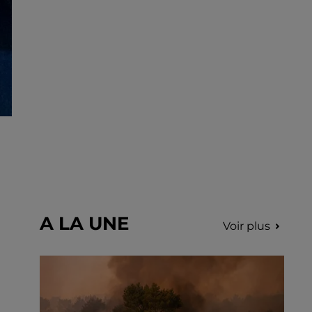
déclenchés dans le secteur de Fontaine-
les-Côteaux, Montoire et Lunay. Grâce...
A LA UNE
Voir plus