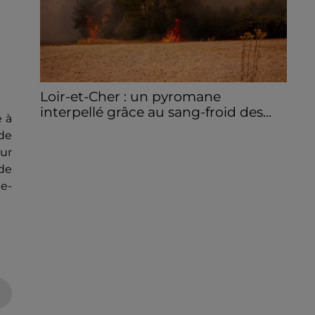
Loir-et-Cher : un pyromane
interpellé grâce au sang-froid des...
e à
Samedi 25 juillet, plus d'une dizaine de feux
 de
de champs et de sous-bois ont été
our
déclenchés dans le secteur de Fontaine-
de
les-Côteaux, Montoire et Lunay. Grâce...
e-