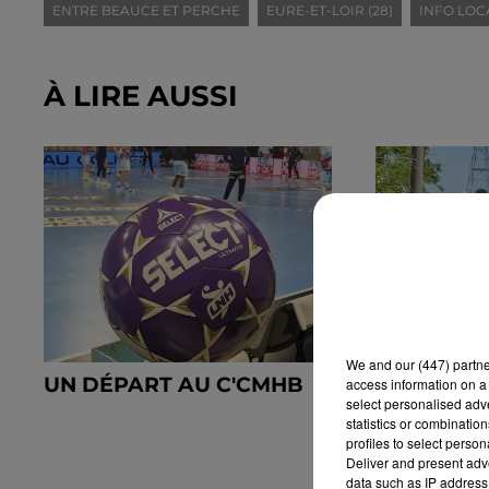
ENTRE BEAUCE ET PERCHE
EURE-ET-LOIR (28)
INFO LOC
À LIRE AUSSI
We and
our (447) partn
UN DÉPART AU C'CMHB
UNE MARC
access information on a 
select personalised ad
CONTRE L
statistics or combinatio
PÉDIATRI
profiles to select person
Deliver and present adv
data such as IP address 