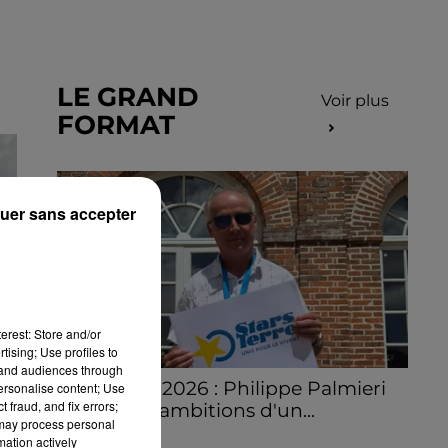
LE GRAND
Voir plus
FORMAT
uer sans accepter
erest: Store and/or
tising; Use profiles to
tand audiences through
Stars'Terre 2026 : Philippe Palmieri
personalise content; Use
 fraud, and fix errors;
dévoile les ambitions d'un...
 may process personal
À quelques semaines de la première
mation actively