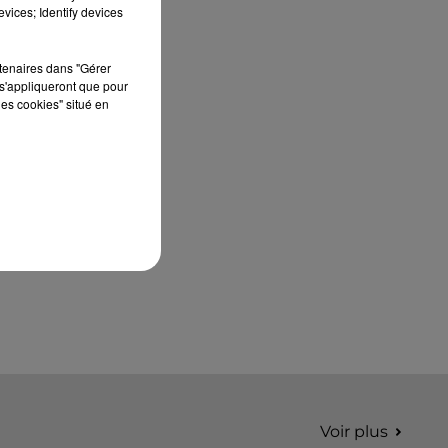
édition de Stars'Terre, organisée du 18 au 20
vices; Identify devices
septembre 2026 au Château de Courtalain,
Philippe Palmieri, président...
rtenaires dans "Gérer
s'appliqueront que pour
les cookies" situé en
Voir plus