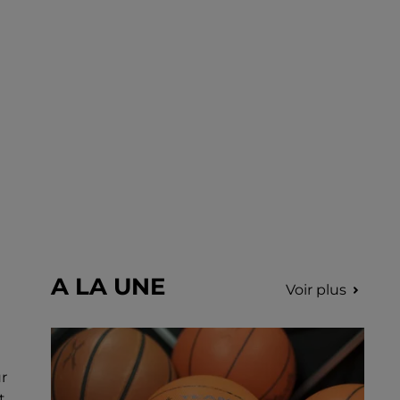
Nottonville. L'intervention rapide des
secours a permis d'éteindre...
A LA UNE
Voir plus
r
t