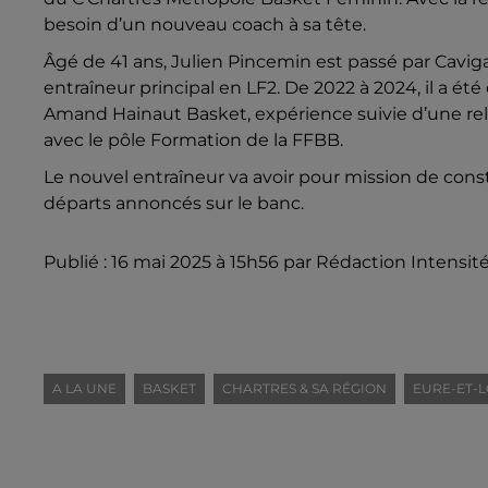
besoin d’un nouveau coach à sa tête.
Âgé de 41 ans, Julien Pincemin est passé par Cavigan
entraîneur principal en LF2. De 2022 à 2024, il a été
Amand Hainaut Basket, expérience suivie d’une relég
avec le pôle Formation de la FFBB.
Le nouvel entraîneur va avoir pour mission de const
départs annoncés sur le banc.
Publié : 16 mai 2025 à 15h56 par Rédaction Intensit
A LA UNE
BASKET
CHARTRES & SA RÉGION
EURE-ET-LO