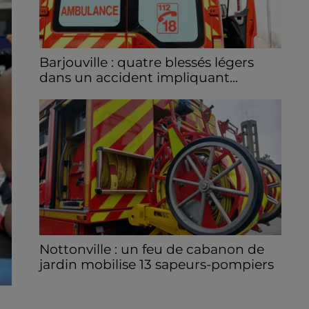
Barjouville : quatre blessés légers
dans un accident impliquant...
La circulation a été fortement perturbée ce
samedi après-midi sur la D910 à hauteur de
Barjouville à la suite d'une collision entre
trois véhicules. Quatre...
Nottonville : un feu de cabanon de
jardin mobilise 13 sapeurs-pompiers
Un incendie s'est déclaré en début d'après-
midi 8 août dans le jardin d'une habitation à