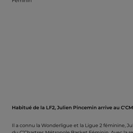
Féminin
Habitué de la LF2, Julien Pincemin arrive au C'C
Il a connu la Wonderligue et la Ligue 2 féminine, 
du C’Chartres Métropole Basket Féminin. Avec la rel