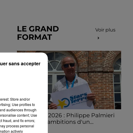
LE GRAND
Voir plus
FORMAT
uer sans accepter
erest: Store and/or
tising; Use profiles to
tand audiences through
Stars'Terre 2026 : Philippe Palmieri
personalise content; Use
 fraud, and fix errors;
dévoile les ambitions d'un...
 may process personal
À quelques semaines de la première
mation actively