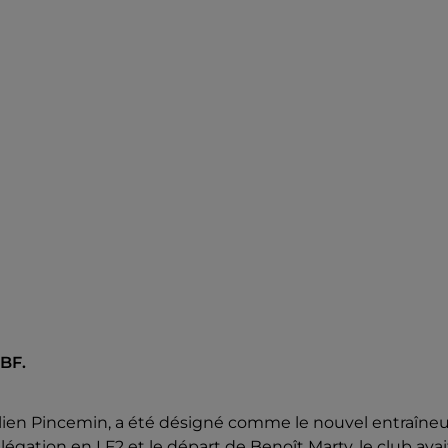
MBF.
Julien Pincemin, a été désigné comme le nouvel entraîneu
égation en LF2 et le départ de Benoît Marty, le club avai