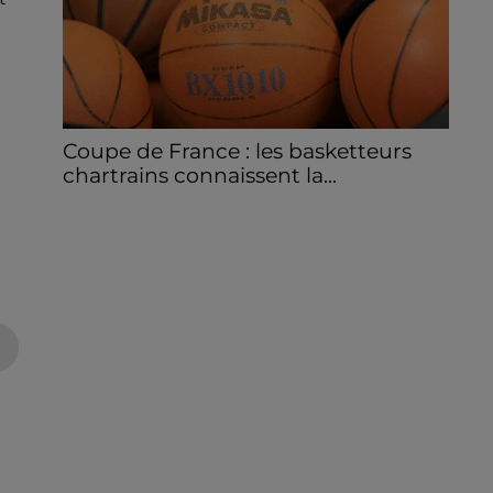
Coupe de France : les basketteurs
chartrains connaissent la...
Le C'CMBM affrontera un autre club de la
région Centre à l'occasion des 32es de finale
de la Coupe de France.