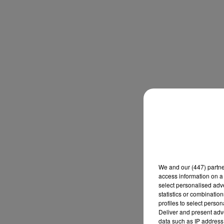
We and
our (447) partn
access information on a 
select personalised ad
statistics or combinatio
profiles to select person
Deliver and present adv
data such as IP address 