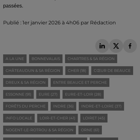
passées.
Publié : 1er janvier 2026 à 4h06 par Rédaction
A LA UNE
BONNEVALAIS
CHARTRES & SA RÉGION
CHÂTEAUDUN & SA RÉGION
CHER (18)
CŒUR DE BEAUCE
DREUX & SA RÉGION
ENTRE BEAUCE ET PERCHE
ESSONNE (91)
EURE (27)
EURE-ET-LOIR (28)
FORÊTS DU PERCHE
INDRE (36)
INDRE-ET-LOIRE (37)
INFO LOCALE
LOIR-ET-CHER (41)
LOIRET (45)
NOGENT-LE-ROTROU & SA RÉGION
ORNE (61)