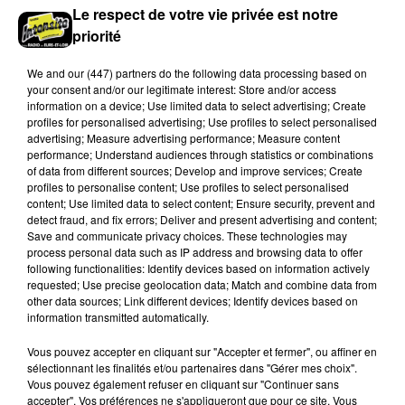
Le respect de votre vie privée est notre
priorité
We and
our (447) partners
do the following data processing based on
your consent and/or our legitimate interest: Store and/or access
information on a device; Use limited data to select advertising; Create
profiles for personalised advertising; Use profiles to select personalised
advertising; Measure advertising performance; Measure content
performance; Understand audiences through statistics or combinations
of data from different sources; Develop and improve services; Create
Stars'Terre 2026 : Philippe Palmieri dévoile
profiles to personalise content; Use profiles to select personalised
content; Use limited data to select content; Ensure security, prevent and
les ambitions d'un...
detect fraud, and fix errors; Deliver and present advertising and content;
À quelques semaines de la première édition de
Save and communicate privacy choices. These technologies may
Stars'Terre, organisée du 18 au 20 septembre 2026 au
process personal data such as IP address and browsing data to offer
following functionalities: Identify devices based on information actively
Château de Courtalain, Philippe Palmieri, président...
requested; Use precise geolocation data; Match and combine data from
other data sources; Link different devices; Identify devices based on
LES JEUX
Voir plus
information transmitted automatically.
Vous pouvez accepter en cliquant sur "Accepter et fermer", ou affiner en
sélectionnant les finalités et/ou partenaires dans "Gérer mes choix".
Vous pouvez également refuser en cliquant sur "Continuer sans
accepter". Vos préférences ne s'appliqueront que pour ce site. Vous