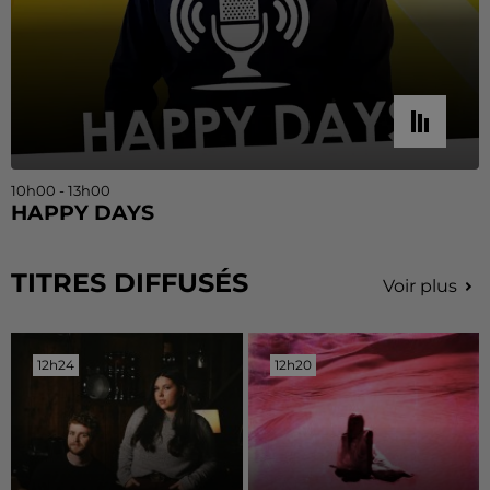
10h00 - 13h00
HAPPY DAYS
TITRES DIFFUSÉS
Voir plus
12h24
12h24
12h20
12h20