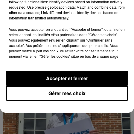
following functionalities: Identify devices based on information actively
requested; Use precise geolocation data; Match and combine data from
other data sources; Link different devices; Identify devices based on
information transmitted automatically.
La commune de Soulaires appelle à la
Vous pouvez accepter en cliquant sur "Accepter et fermer", ou affiner en
vigilance après une tentative...
sélectionnant les finalités et/ou partenaires dans "Gérer mes choix".
La mairie a communiqué sur ses réseaux après avoir
Vous pouvez également refuser en cliquant sur "Continuer sans
accepter". Vos préférences ne s'appliqueront que pour ce site. Vous
été prévenue par la gendarmerie.
pouvez mettre à jour vos choix, ou retirer votre consentement à tout
moment via le lien "Gérer les cookies" situé en bas de chaque page.
LE GRAND FORMAT
Voir plus
Accepter et fermer
Gérer mes choix