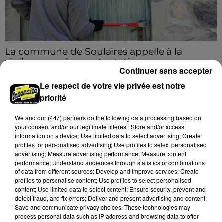
La commune de Soulaires appelle à la
vigilance après une tentative...
Continuer sans accepter
La mairie a communiqué sur ses réseaux après avoir
Le respect de votre vie privée est notre
été prévenue par la gendarmerie.
priorité
A LA UNE
Voir plus
We and
our (447) partners
do the following data processing based on
your consent and/or our legitimate interest: Store and/or access
information on a device; Use limited data to select advertising; Create
profiles for personalised advertising; Use profiles to select personalised
advertising; Measure advertising performance; Measure content
performance; Understand audiences through statistics or combinations
of data from different sources; Develop and improve services; Create
profiles to personalise content; Use profiles to select personalised
content; Use limited data to select content; Ensure security, prevent and
detect fraud, and fix errors; Deliver and present advertising and content;
Save and communicate privacy choices. These technologies may
process personal data such as IP address and browsing data to offer