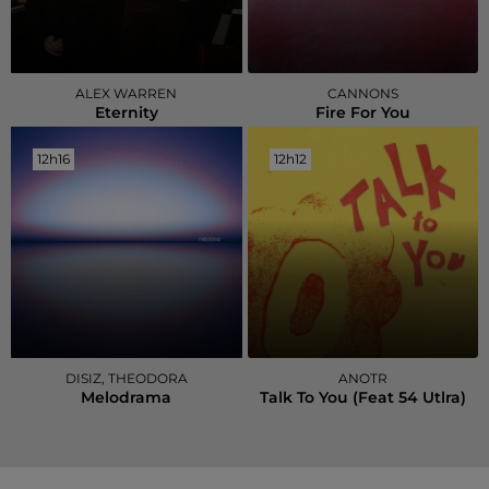
ALEX WARREN
CANNONS
Eternity
Fire For You
12h16
12h16
12h12
12h12
DISIZ, THEODORA
ANOTR
Melodrama
Talk To You (feat 54 Utlra)