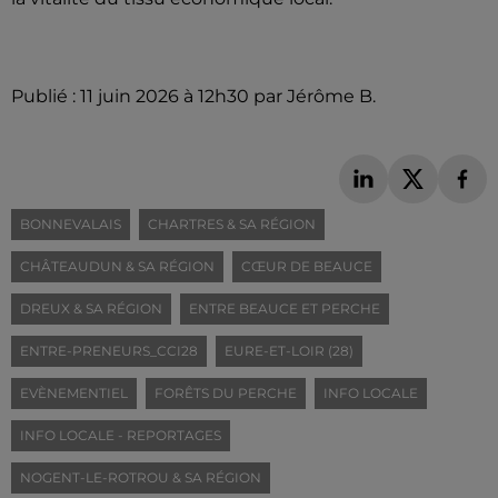
Publié : 11 juin 2026 à 12h30 par Jérôme B.
BONNEVALAIS
CHARTRES & SA RÉGION
CHÂTEAUDUN & SA RÉGION
CŒUR DE BEAUCE
DREUX & SA RÉGION
ENTRE BEAUCE ET PERCHE
ENTRE-PRENEURS_CCI28
EURE-ET-LOIR (28)
EVÈNEMENTIEL
FORÊTS DU PERCHE
INFO LOCALE
INFO LOCALE - REPORTAGES
NOGENT-LE-ROTROU & SA RÉGION