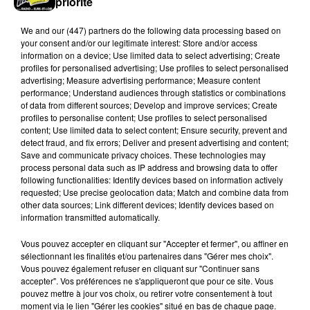
priorité
We and
our (447) partners
do the following data processing based on
your consent and/or our legitimate interest: Store and/or access
information on a device; Use limited data to select advertising; Create
profiles for personalised advertising; Use profiles to select personalised
advertising; Measure advertising performance; Measure content
performance; Understand audiences through statistics or combinations
Le SICTOM BBI collecte vos déchets
of data from different sources; Develop and improve services; Create
amiantés
profiles to personalise content; Use profiles to select personalised
content; Use limited data to select content; Ensure security, prevent and
La collecte se fait sous conditions et pour un nombre
detect fraud, and fix errors; Deliver and present advertising and content;
limité de personnes, sur incription.
Save and communicate privacy choices. These technologies may
process personal data such as IP address and browsing data to offer
following functionalities: Identify devices based on information actively
A LA UNE
Voir plus
requested; Use precise geolocation data; Match and combine data from
other data sources; Link different devices; Identify devices based on
information transmitted automatically.
Vous pouvez accepter en cliquant sur "Accepter et fermer", ou affiner en
sélectionnant les finalités et/ou partenaires dans "Gérer mes choix".
Vous pouvez également refuser en cliquant sur "Continuer sans
accepter". Vos préférences ne s'appliqueront que pour ce site. Vous
pouvez mettre à jour vos choix, ou retirer votre consentement à tout
moment via le lien "Gérer les cookies" situé en bas de chaque page.