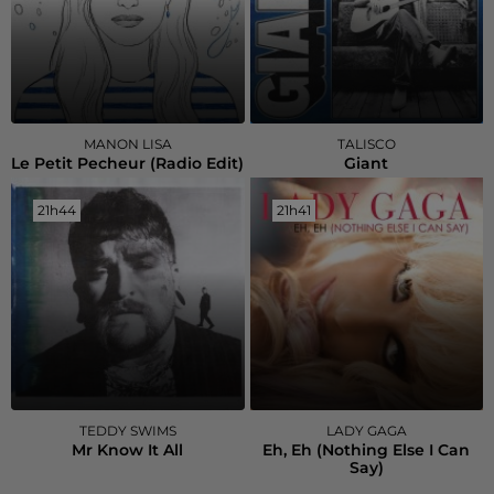
MANON LISA
TALISCO
Le Petit Pecheur (radio Edit)
Giant
21h44
21h44
21h41
21h41
TEDDY SWIMS
LADY GAGA
Mr Know It All
Eh, Eh (nothing Else I Can
Say)