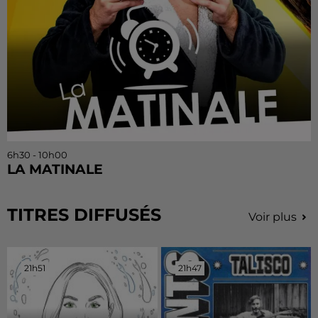
6h30 - 10h00
LA MATINALE
TITRES DIFFUSÉS
Voir plus
21h51
21h51
21h47
21h47