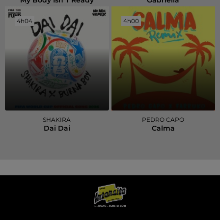
My Body Isn T Ready
Gabriella
4h04
4h04
4h00
4h00
SHAKIRA
PEDRO CAPO
Dai Dai
Calma