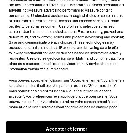
profiles for personalised advertising; Use profiles to select personalised
advertising; Measure advertising performance; Measure content
performance; Understand audiences through statistics or combinations
of data from different sources; Develop and improve services; Create
profiles to personalise content; Use profiles to select personalised
content; Use limited data to select content; Ensure security, prevent and
detect fraud, and fix errors; Deliver and present advertising and content;
Save and communicate privacy choices. These technologies may
process personal data such as IP address and browsing data to offer
following functionalities: Identify devices based on information actively
requested; Use precise geolocation data; Match and combine data from
other data sources; Link different devices; Identify devices based on
information transmitted automatically.
🔊 26 MILLIONS D'EUROS POUR RÉNOVER
Vous pouvez accepter en cliquant sur "Accepter et fermer", ou affiner en
LE COLLÈGE LE PLUS VÉTUSTE...
sélectionnant les finalités et/ou partenaires dans "Gérer mes choix".
Vous pouvez également refuser en cliquant sur "Continuer sans
accepter". Vos préférences ne s'appliqueront que pour ce site. Vous
pouvez mettre à jour vos choix, ou retirer votre consentement à tout
moment via le lien "Gérer les cookies" situé en bas de chaque page.
Accepter et fermer