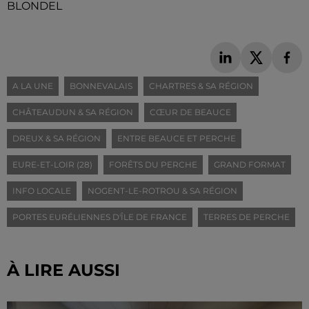
BLONDEL
A LA UNE
BONNEVALAIS
CHARTRES & SA RÉGION
CHÂTEAUDUN & SA RÉGION
CŒUR DE BEAUCE
DREUX & SA RÉGION
ENTRE BEAUCE ET PERCHE
EURE-ET-LOIR (28)
FORÊTS DU PERCHE
GRAND FORMAT
INFO LOCALE
NOGENT-LE-ROTROU & SA RÉGION
PORTES EURÉLIENNES D'ÎLE DE FRANCE
TERRES DE PERCHE
À LIRE AUSSI