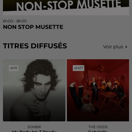
6h00 - 8h00
NON STOP MUSETTE
TITRES DIFFUSÉS
Voir plus
4h11
4h11
4h07
4h07
SOMBR
THE ODDS