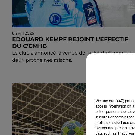
8 avril 2026
EDOUARD KEMPF REJOINT L'EFFECTIF
DU C'CMHB
Le club a annoncé la venue de l'ailier droit pour les
deux prochaines saisons.
We and
our (447) partn
access information on a 
select personalised ad
statistics or combinatio
profiles to select person
Deliver and present adv
data such as IP address 