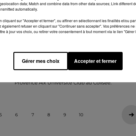
eolocation data; Match and combine data from other data sources; Link different de
nsmitted automatically.
cliquant sur "Accepter et fermer", ou affiner en sélectionnant les finalités et/ou pa
 également refuser en cliquant sur "Continuer sans accepter". Vos préférences ne 
tre à jour vos choix, ou retirer votre consentement à tout moment via le lien "Gérer 
13 mars 2026
LE C'CMHB VISE UN SECOND SUCCÈS
Gérer mes choix
Accepter et fermer
FACE À AIX
Pour la 20ème journée de Starligue, le C’Chartres
Métropole Handball accueille ce vendredi 13 mars 
Provence Aix Université Club au Colisée.
5
6
7
8
9
10