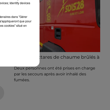
vices; Identify devices
rtenaires dans "Gérer
s'appliqueront que pour
les cookies" situé en
Quinze hectares de chaume brûlés à
le
Unverre
Deux personnes ont été prises en charge
par les secours après avoir inhalé des
fumées.