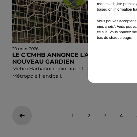
requested; Use precise g
based on information tra
Vous pouvez accepter en 
mes choix". Vous pouvez
ce site. Vous pouvez met
bas de chaque page.
20 mars 2026
LE C'CMHB ANNONCE L'ARRIVÉE D'UN
NOUVEAU GARDIEN
Mehdi Harbaoui rejoindra l'effectif du C'Chartres
Métropole Handball.
1
2
3
4