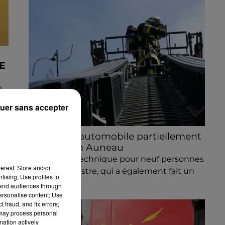
E
u
uer sans accepter
Une casse automobile partiellement
embrasée à Auneau
« chômage technique pour neuf personnes
erest: Store and/or
» après le sinistre, qui a également fait un
tising; Use profiles to
blessé.
tand audiences through
personalise content; Use
 fraud, and fix errors;
 may process personal
mation actively