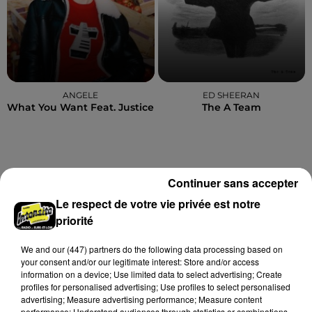
ANGELE
ED SHEERAN
What You Want Feat. Justice
The A Team
A LA UNE
Voir plus
Continuer sans accepter
Le respect de votre vie privée est notre
priorité
We and
our (447) partners
do the following data processing based on
your consent and/or our legitimate interest: Store and/or access
information on a device; Use limited data to select advertising; Create
profiles for personalised advertising; Use profiles to select personalised
advertising; Measure advertising performance; Measure content
performance; Understand audiences through statistics or combinations