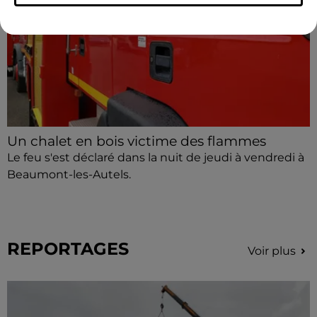
Un chalet en bois victime des flammes
Le feu s'est déclaré dans la nuit de jeudi à vendredi à
Beaumont-les-Autels.
REPORTAGES
Voir plus