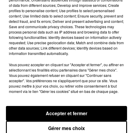
of data from different sources; Develop and improve services; Create
profiles to personalise content; Use profiles to select personalised
content; Use limited data to select content; Ensure security, prevent and
detect fraud, and fix errors; Deliver and present advertising and content;
Save and communicate privacy choices. These technologies may
process personal data such as IP address and browsing data to offer
following functionalities: Identify devices based on information actively
requested; Use precise geolocation data; Match and combine data from
other data sources; Link different devices; Identify devices based on
information transmitted automatically.
🔊 Une pénichette volante en Eure-et-Loir
Les riverains de la Bourdinière Saint Loup ont pu
Vous pouvez accepter en cliquant sur "Accepter et fermer", ou affiner en
sélectionnant les finalités et/ou partenaires dans "Gérer mes choix".
observer un drôle d'oiseau, jeudi 06 août, en milieu
Vous pouvez également refuser en cliquant sur "Continuer sans
de matinée. Une pénichette non pas sur l'eau mais
accepter". Vos préférences ne s'appliqueront que pour ce site. Vous
dans...
pouvez mettre à jour vos choix, ou retirer votre consentement à tout
moment via le lien "Gérer les cookies" situé en bas de chaque page.
Accepter et fermer
Gérer mes choix