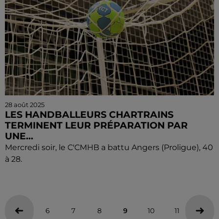
28 août 2025
LES HANDBALLEURS CHARTRAINS
TERMINENT LEUR PRÉPARATION PAR
UNE...
Mercredi soir, le C'CMHB a battu Angers (Proligue), 40
à 28.
6
7
8
9
10
11
12