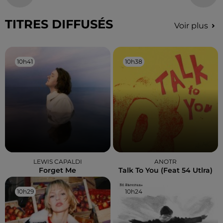
TITRES DIFFUSÉS
Voir plus
10h41
10h41
10h38
10h38
LEWIS CAPALDI
ANOTR
Forget Me
Talk To You (feat 54 Utlra)
10h29
10h29
10h24
10h24