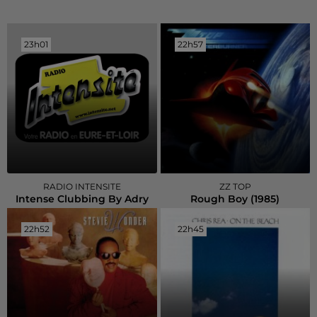
23h01
23h01
22h57
22h57
RADIO INTENSITE
ZZ TOP
Intense Clubbing By Adry
Rough Boy (1985)
22h52
22h52
22h45
22h45