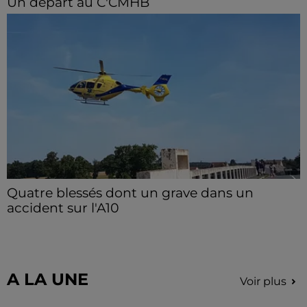
Un départ au C'CMHB
Le club chartrain a officialisé, vendredi 7 août, le
départ de Guilherme Borges.
Quatre blessés dont un grave dans un
accident sur l'A10
Le choc a eu lieu dans la matinée, vendredi 7 août à
hauteur de Sainville en direction d'Orléans.
A LA UNE
Voir plus