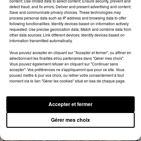
content; Use limited data to select content; Ensure security, prevent and
detect fraud, and fix errors; Deliver and present advertising and content;
Save and communicate privacy choices. These technologies may
process personal data such as IP address and browsing data to offer
following functionalities: Identify devices based on information actively
requested; Use precise geolocation data; Match and combine data from
other data sources; Link different devices; Identify devices based on
information transmitted automatically.
Vous pouvez accepter en cliquant sur "Accepter et fermer", ou affiner en
sélectionnant les finalités et/ou partenaires dans "Gérer mes choix".
Vous pouvez également refuser en cliquant sur "Continuer sans
accepter". Vos préférences ne s'appliqueront que pour ce site. Vous
pouvez mettre à jour vos choix, ou retirer votre consentement à tout
🔊 Une pénichette volante en Eure-et-Loir
moment via le lien "Gérer les cookies" situé en bas de chaque page.
Les riverains de la Bourdinière Saint Loup ont pu
observer un drôle d'oiseau, jeudi 06 août, en milieu
de matinée. Une pénichette non pas sur l'eau mais
Accepter et fermer
dans...
LE GRAND FORMAT
Voir plus
Gérer mes choix