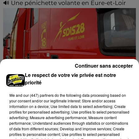
🔊 Une pénichette volante en Eure-et-Loir
Les riverains de la Bourdinière Saint Loup ont pu
observer un drôle d'oiseau, jeudi 06 août, en milieu
de matinée. Une pénichette non pas sur l'eau mais
dans...
Continuer sans accepter
Le respect de votre vie privée est notre
priorité
Un chalet en bois victime des flammes
We and
our (447) partners
do the following data processing based on
Le feu s'est déclaré dans la nuit de jeudi à vendredi à
your consent and/or our legitimate interest: Store and/or access
Beaumont-les-Autels.
information on a device; Use limited data to select advertising; Create
profiles for personalised advertising; Use profiles to select personalised
advertising; Measure advertising performance; Measure content
A LA UNE
Voir plus
performance; Understand audiences through statistics or combinations
of data from different sources; Develop and improve services; Create
profiles to personalise content; Use profiles to select personalised