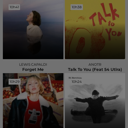
10h41
10h41
10h38
10h38
LEWIS CAPALDI
ANOTR
Forget Me
Talk To You (feat 54 Utlra)
10h29
10h29
10h24
10h24