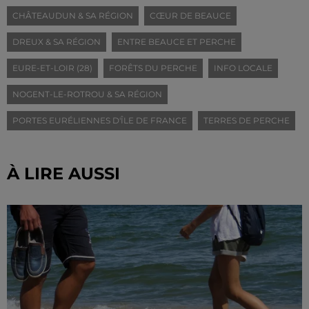
CHÂTEAUDUN & SA RÉGION
CŒUR DE BEAUCE
DREUX & SA RÉGION
ENTRE BEAUCE ET PERCHE
EURE-ET-LOIR (28)
FORÊTS DU PERCHE
INFO LOCALE
NOGENT-LE-ROTROU & SA RÉGION
PORTES EURÉLIENNES D'ÎLE DE FRANCE
TERRES DE PERCHE
À LIRE AUSSI