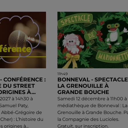
11h49
) - CONFÉRENCE :
BONNEVAL - SPECTACLE 
E DU STREET
LA GRENOUILLE À
ORIGINES À...
GRANDE BOUCHE
l 2027 à 14h30 à
Samedi 12 décembre à 11h00 à 
 Samuel Paty,
médiathèque de Bonneval : La
e Abbé-Grégoire de
Grenouille à Grande Bouche. P
-Cher) : L’histoire du
la Compagnie des Lucioles.
s origines à...
Gratuit, sur inscription.