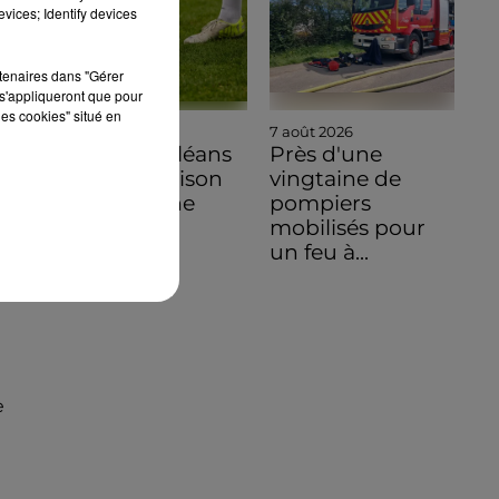
vices; Identify devices
rtenaires dans "Gérer
s'appliqueront que pour
les cookies" situé en
7 août 2026
7 août 2026
Ligue 3, Orléans
Près d'une
ouvre sa saison
vingtaine de
en Bretagne
pompiers
mobilisés pour
un feu à...
 :
à
e