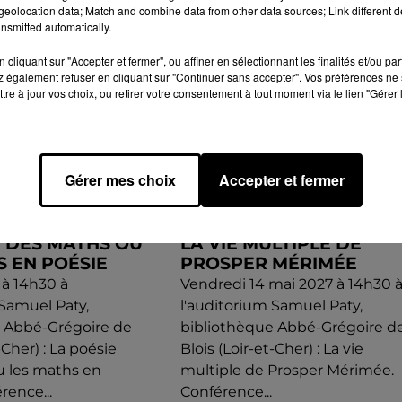
eolocation data; Match and combine data from other data sources; Link different de
nsmitted automatically.
cliquant sur "Accepter et fermer", ou affiner en sélectionnant les finalités et/ou pa
 également refuser en cliquant sur "Continuer sans accepter". Vos préférences ne 
tre à jour vos choix, ou retirer votre consentement à tout moment via le lien "Gérer 
Gérer mes choix
Accepter et fermer
12h00
) - CONFÉRENCE :
BLOIS (41) - CONFÉRENCE
E DES MATHS OU
LA VIE MULTIPLE DE
S EN POÉSIE
PROSPER MÉRIMÉE
 à 14h30 à
Vendredi 14 mai 2027 à 14h30 
 Samuel Paty,
l'auditorium Samuel Paty,
e Abbé-Grégoire de
bibliothèque Abbé-Grégoire d
-Cher) : La poésie
Blois (Loir-et-Cher) : La vie
u les maths en
multiple de Prosper Mérimée.
rence...
Conférence...