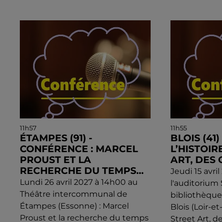
11h57
11h55
ÉTAMPES (91) -
BLOIS (41
CONFÉRENCE : MARCEL
L’HISTOIR
PROUST ET LA
ART, DES 
RECHERCHE DU TEMPS...
Jeudi 15 avri
Lundi 26 avril 2027 à 14h00 au
l'auditorium
Théâtre intercommunal de
bibliothèqu
Étampes (Essonne) : Marcel
Blois (Loir-et
Proust et la recherche du temps
Street Art, de