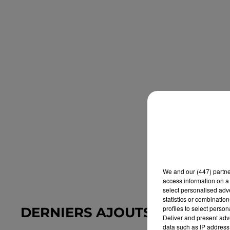
We and
our (447) partn
access information on a 
select personalised ad
statistics or combinatio
profiles to select person
DERNIERS AJOUTS DANS L'A
Deliver and present adv
data such as IP address 