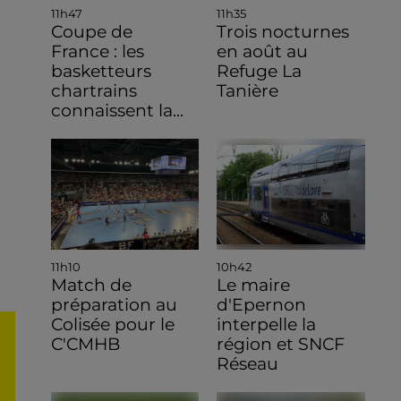
11h47
11h35
Coupe de
Trois nocturnes
France : les
en août au
basketteurs
Refuge La
chartrains
Tanière
connaissent la...
11h10
10h42
Match de
Le maire
préparation au
d'Epernon
Colisée pour le
interpelle la
C'CMHB
région et SNCF
Réseau