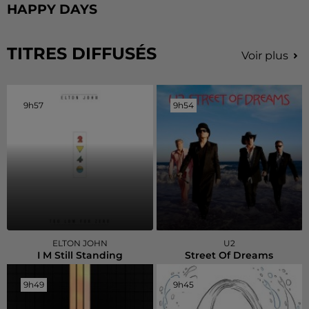
HAPPY DAYS
TITRES DIFFUSÉS
Voir plus
9h57
9h57
9h54
9h54
ELTON JOHN
U2
I M Still Standing
Street Of Dreams
9h49
9h49
9h45
9h45