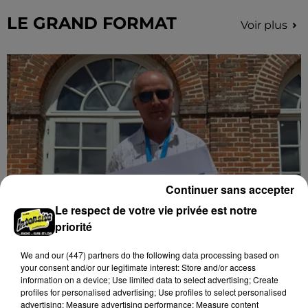
LE GRAND FORMAT
Voir plus
Continuer sans accepter
Le respect de votre vie privée est notre
priorité
Stars'Terre 2026 : Philippe Palmieri dévoile
les ambitions d'un...
We and
our (447) partners
do the following data processing based on
À quelques semaines de la première édition de
your consent and/or our legitimate interest: Store and/or access
information on a device; Use limited data to select advertising; Create
Stars'Terre, organisée du 18 au 20 septembre 2026 au
profiles for personalised advertising; Use profiles to select personalised
Château de Courtalain, Philippe Palmieri, président...
advertising; Measure advertising performance; Measure content