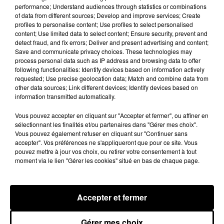
performance; Understand audiences through statistics or combinations
LES JEUX
Voir plus
of data from different sources; Develop and improve services; Create
profiles to personalise content; Use profiles to select personalised
content; Use limited data to select content; Ensure security, prevent and
detect fraud, and fix errors; Deliver and present advertising and content;
Save and communicate privacy choices. These technologies may
process personal data such as IP address and browsing data to offer
following functionalities: Identify devices based on information actively
requested; Use precise geolocation data; Match and combine data from
other data sources; Link different devices; Identify devices based on
information transmitted automatically.
Vous pouvez accepter en cliquant sur "Accepter et fermer", ou affiner en
sélectionnant les finalités et/ou partenaires dans "Gérer mes choix".
Vous pouvez également refuser en cliquant sur "Continuer sans
accepter". Vos préférences ne s'appliqueront que pour ce site. Vous
pouvez mettre à jour vos choix, ou retirer votre consentement à tout
moment via le lien "Gérer les cookies" situé en bas de chaque page.
Accepter et fermer
LES VACANCES PASSENT VITE... LES
CADEAUX AUSSI SUR INTENSITÉ !...
Gérer mes choix