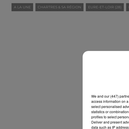
A LA UNE
CHARTRES & SA RÉGION
EURE-ET-LOIR (28)
We and
our (447) partn
access information on a 
select personalised ad
statistics or combinatio
profiles to select person
Deliver and present adv
data such as IP address 