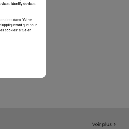
édition de Stars'Terre, organisée du 18 au 20
vices; Identify devices
septembre 2026 au Château de Courtalain,
Philippe Palmieri, président...
rtenaires dans "Gérer
s'appliqueront que pour
les cookies" situé en
Voir plus