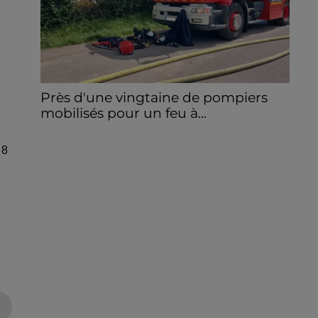
Près d'une vingtaine de pompiers
mobilisés pour un feu à...
Un stock de caisses en bois a pris feu et
s'est propagé à des herbes sèches.
 8