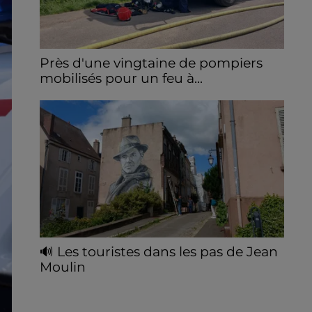
Près d'une vingtaine de pompiers
mobilisés pour un feu à...
Un stock de caisses en bois a pris feu et
s'est propagé à des herbes sèches.
🔊 Les touristes dans les pas de Jean
Moulin
Le « tourisme de mémoire » s'invite dans
les sorties estivales de Chartres Tourisme.