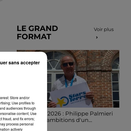
LE GRAND
Voir plus
FORMAT
uer sans accepter
erest: Store and/or
tising; Use profiles to
tand audiences through
Stars'Terre 2026 : Philippe Palmieri
personalise content; Use
 fraud, and fix errors;
dévoile les ambitions d'un...
 may process personal
À quelques semaines de la première
mation actively