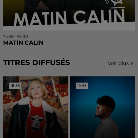
7h00 - 9h00
MATIN CALIN
TITRES DIFFUSÉS
Voir plus
11h56
11h56
11h53
11h53