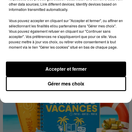
other data sources; Link different devices; Identify devices based on
Stars'Terre 2026 : Philippe Palmieri dévoile
information transmitted automatically.
les ambitions d'un...
À quelques semaines de la première édition de
Vous pouvez accepter en cliquant sur "Accepter et fermer", ou affiner en
Stars'Terre, organisée du 18 au 20 septembre 2026 au
sélectionnant les finalités et/ou partenaires dans "Gérer mes choix".
Vous pouvez également refuser en cliquant sur "Continuer sans
Château de Courtalain, Philippe Palmieri, président...
accepter". Vos préférences ne s'appliqueront que pour ce site. Vous
pouvez mettre à jour vos choix, ou retirer votre consentement à tout
LES JEUX
Voir plus
moment via le lien "Gérer les cookies" situé en bas de chaque page.
Accepter et fermer
Gérer mes choix