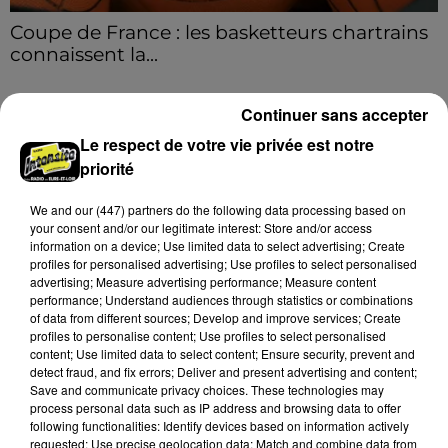
Coupe de France : les basketteurs chartrains
connaissent la...
Le C'CMBM affrontera un autre club de la région
Centre à l'occasion des 32es de finale de la Coupe de
Continuer sans accepter
France.
Le respect de votre vie privée est notre
LE GRAND FORMAT
Voir plus
priorité
We and
our (447) partners
do the following data processing based on
your consent and/or our legitimate interest: Store and/or access
information on a device; Use limited data to select advertising; Create
profiles for personalised advertising; Use profiles to select personalised
advertising; Measure advertising performance; Measure content
performance; Understand audiences through statistics or combinations
of data from different sources; Develop and improve services; Create
profiles to personalise content; Use profiles to select personalised
content; Use limited data to select content; Ensure security, prevent and
detect fraud, and fix errors; Deliver and present advertising and content;
Save and communicate privacy choices. These technologies may
process personal data such as IP address and browsing data to offer
following functionalities: Identify devices based on information actively
requested; Use precise geolocation data; Match and combine data from