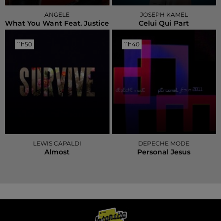
ANGELE
JOSEPH KAMEL
What You Want Feat. Justice
Celui Qui Part
11h50
11h50
11h40
11h40
LEWIS CAPALDI
DEPECHE MODE
Almost
Personal Jesus