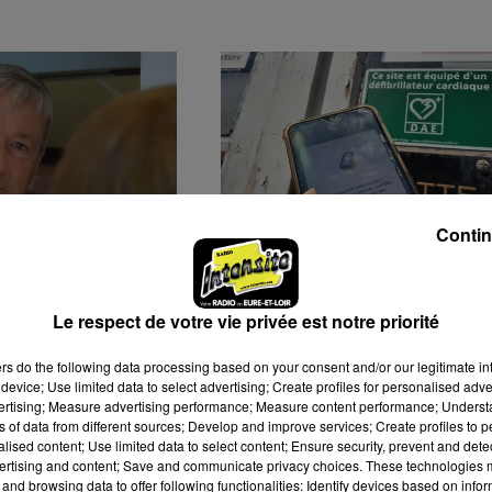
Contin
OURIR :
STAYING ALIVE FAIT « LA
 VIGIER DÉFEND
CHASSE AUX
Le respect de votre vie privée est notre priorité
 DE LOI...
DÉFIBRILLATEURS »
ers
do the following data processing based on your consent and/or our legitimate int
device; Use limited data to select advertising; Create profiles for personalised adver
vertising; Measure advertising performance; Measure content performance; Unders
ns of data from different sources; Develop and improve services; Create profiles to 
alised content; Use limited data to select content; Ensure security, prevent and detect
ertising and content; Save and communicate privacy choices. These technologies
and browsing data to offer following functionalities: Identify devices based on infor