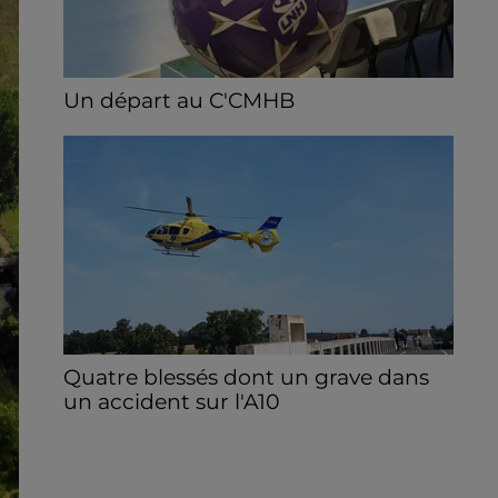
Un départ au C'CMHB
Le club chartrain a officialisé, vendredi 7
août, le départ de Guilherme Borges.
Quatre blessés dont un grave dans
un accident sur l'A10
Le choc a eu lieu dans la matinée, vendredi
7 août à hauteur de Sainville en direction
d'Orléans.