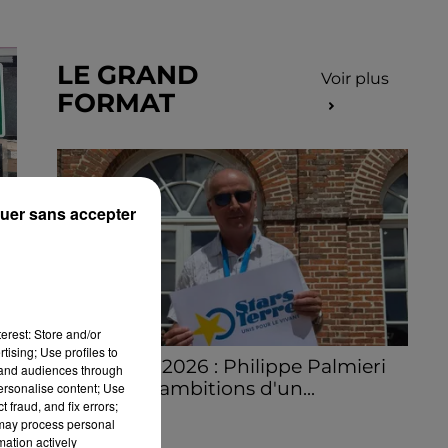
LE GRAND
Voir plus
FORMAT
uer sans accepter
erest: Store and/or
tising; Use profiles to
Stars'Terre 2026 : Philippe Palmieri
tand audiences through
dévoile les ambitions d'un...
personalise content; Use
 fraud, and fix errors;
À quelques semaines de la première
 may process personal
édition de Stars'Terre, organisée du 18 au 20
mation actively