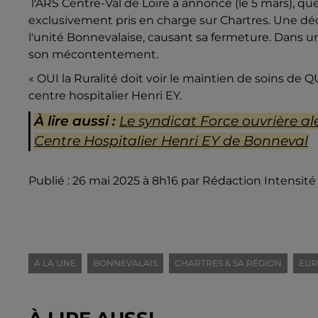
l'ARS Centre-Val de Loire a annoncé (le 5 mars), que 
exclusivement pris en charge sur Chartres. Une dé
l'unité Bonnevalaise, causant sa fermeture. Dans 
son mécontentement.
« OUI la Ruralité doit voir le maintien de soins de
centre hospitalier Henri EY.
À lire aussi :
Le syndicat Force ouvrière ale
Centre Hospitalier Henri EY de Bonneval
Publié : 26 mai 2025 à 8h16 par Rédaction Intensité
A LA UNE
BONNEVALAIS
CHARTRES & SA RÉGION
EUR