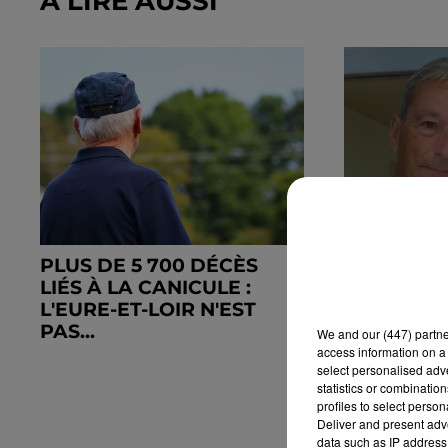
À LIRE AUSSI
PLUS DE 5 700 DÉCÈS
DROIT À M
LIÉS À LA CANICULE :
PHILIPPE
L'EURE-ET-LOIR N'EST
UN PROJET
PAS...
We and
our (447) partn
access information on a 
select personalised ad
statistics or combinatio
profiles to select person
Deliver and present adv
data such as IP address 