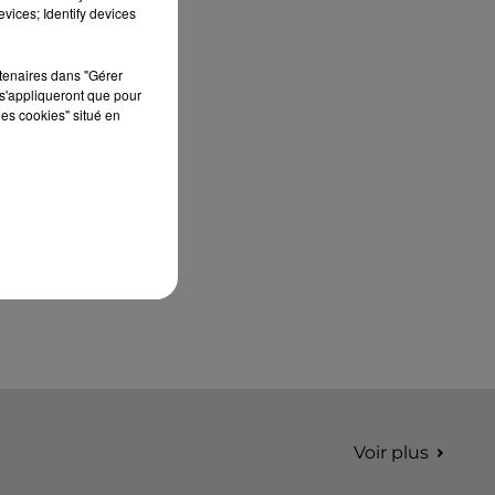
septembre 2026 au Château de Courtalain,
vices; Identify devices
Philippe Palmieri, président...
rtenaires dans "Gérer
s'appliqueront que pour
les cookies" situé en
Voir plus