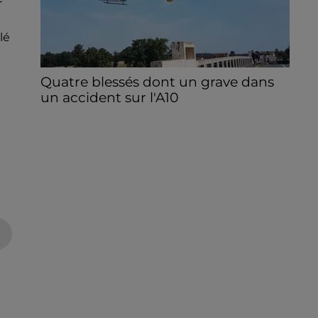
r
lé
Quatre blessés dont un grave dans
un accident sur l'A10
Le choc a eu lieu dans la matinée, vendredi
7 août à hauteur de Sainville en direction
d'Orléans.