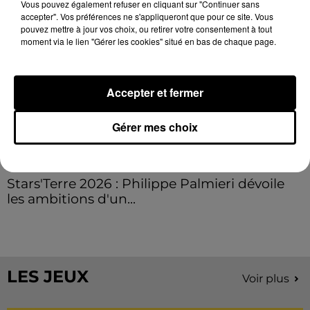
Vous pouvez également refuser en cliquant sur "Continuer sans
accepter". Vos préférences ne s'appliqueront que pour ce site. Vous
pouvez mettre à jour vos choix, ou retirer votre consentement à tout
moment via le lien "Gérer les cookies" situé en bas de chaque page.
Accepter et fermer
Gérer mes choix
Stars'Terre 2026 : Philippe Palmieri dévoile
les ambitions d'un...
À quelques semaines de la première édition de
Stars'Terre, organisée du 18 au 20 septembre 2026 au
Château de Courtalain, Philippe Palmieri, président...
LES JEUX
Voir plus