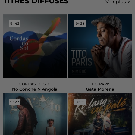
TITRES DIFFUSÉS
Voir plus
9h43
9h43
9h38
9h38
CORDAS DO SOL
TITO PARIS
No Conche N Angola
Gata Morena
9h27
9h27
9h22
9h22