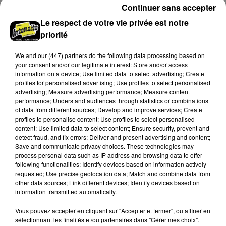
Continuer sans accepter
Le respect de votre vie privée est notre
priorité
We and
our (447) partners
do the following data processing based on
your consent and/or our legitimate interest: Store and/or access
information on a device; Use limited data to select advertising; Create
profiles for personalised advertising; Use profiles to select personalised
advertising; Measure advertising performance; Measure content
performance; Understand audiences through statistics or combinations
of data from different sources; Develop and improve services; Create
profiles to personalise content; Use profiles to select personalised
content; Use limited data to select content; Ensure security, prevent and
detect fraud, and fix errors; Deliver and present advertising and content;
Save and communicate privacy choices. These technologies may
Bison Futé : un samedi rouge sur les routes
process personal data such as IP address and browsing data to offer
C'est l'un des week-ends les plus chargés de l'été,
following functionalities: Identify devices based on information actively
requested; Use precise geolocation data; Match and combine data from
avec des départs aussi importants que les retours.
other data sources; Link different devices; Identify devices based on
information transmitted automatically.
LE GRAND FORMAT
Voir plus
Vous pouvez accepter en cliquant sur "Accepter et fermer", ou affiner en
sélectionnant les finalités et/ou partenaires dans "Gérer mes choix".