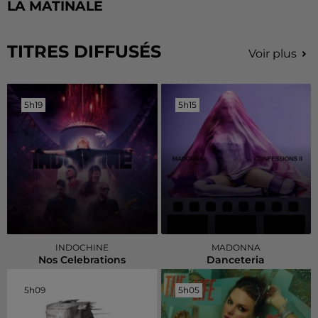
LA MATINALE
TITRES DIFFUSÉS
Voir plus
5h19
5h19
5h15
5h15
INDOCHINE
MADONNA
Nos Celebrations
Danceteria
5h09
5h09
5h05
5h05