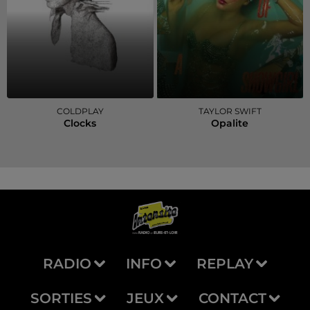
COLDPLAY
TAYLOR SWIFT
Clocks
Opalite
RADIO
INFO
REPLAY
SORTIES
JEUX
CONTACT