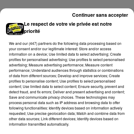
A LA UNE
Continuer sans accepter
Voir plus
Le respect de votre vie privée est notre
priorité
We and
our (447) partners
do the following data processing based on
your consent and/or our legitimate interest: Store and/or access
information on a device; Use limited data to select advertising; Create
profiles for personalised advertising; Use profiles to select personalised
advertising; Measure advertising performance; Measure content
performance; Understand audiences through statistics or combinations
of data from different sources; Develop and improve services; Create
profiles to personalise content; Use profiles to select personalised
content; Use limited data to select content; Ensure security, prevent and
detect fraud, and fix errors; Deliver and present advertising and content;
Save and communicate privacy choices. These technologies may
process personal data such as IP address and browsing data to offer
Une casse automobile partiellement
following functionalities: Identify devices based on information actively
embrasée à Auneau
requested; Use precise geolocation data; Match and combine data from
« chômage technique pour neuf personnes » après le
other data sources; Link different devices; Identify devices based on
information transmitted automatically.
sinistre, qui a également fait un blessé.