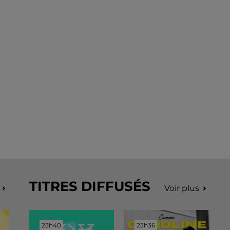
TITRES DIFFUSÉS
Voir plus
23h40
23h40
23h36
23h36