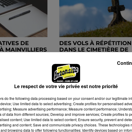
ATIVES DE
DES VOLS À RÉPÉTITION
À MAINVILLIERS
DANS LE CIMETIÈRE DE
THIRON-GARDAIS
Contin
Le respect de votre vie privée est notre priorité
ers
do the following data processing based on your consent and/or our legitimate int
device; Use limited data to select advertising; Create profiles for personalised adver
vertising; Measure advertising performance; Measure content performance; Unders
ns of data from different sources; Develop and improve services; Create profiles to 
alised content; Use limited data to select content; Ensure security, prevent and detect
ertising and content; Save and communicate privacy choices. These technologies
and browsing data to offer following functionalities: Identify devices based on infor