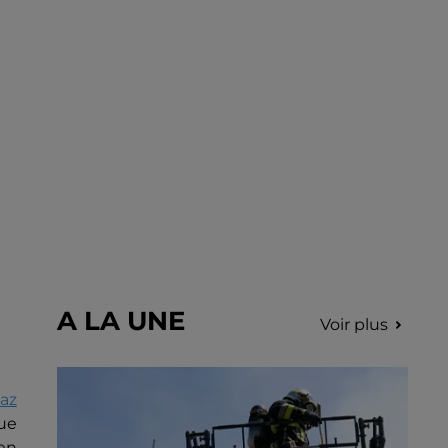
incription.
A LA UNE
Voir plus
gaz
ue
en