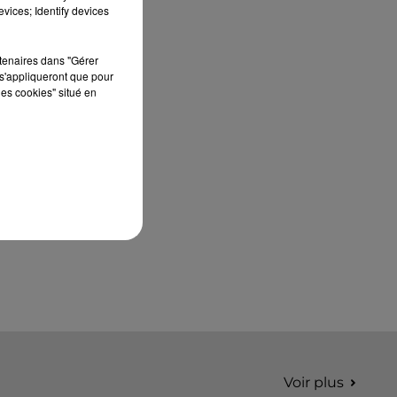
édition de Stars'Terre, organisée du 18 au 20
vices; Identify devices
septembre 2026 au Château de Courtalain,
Philippe Palmieri, président...
rtenaires dans "Gérer
s'appliqueront que pour
les cookies" situé en
Voir plus