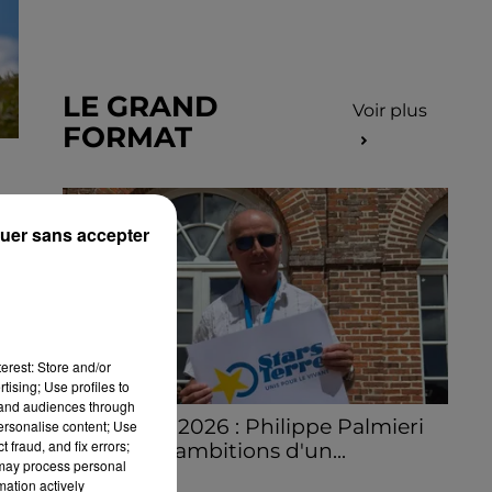
LE GRAND
Voir plus
FORMAT
uer sans accepter
erest: Store and/or
tising; Use profiles to
tand audiences through
Stars'Terre 2026 : Philippe Palmieri
personalise content; Use
 fraud, and fix errors;
dévoile les ambitions d'un...
 may process personal
À quelques semaines de la première
mation actively