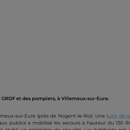
de GRDF et des pompiers, à Villemeux-sur-Eure.
lemeux-sur-Eure (près de Nogent-le-Roi). Une
fuite de 
aux publics a mobilisé les secours à hauteur du 130 R
 établi un périmètre de sécurité. Les habitants pris 