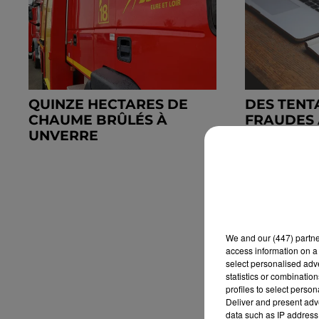
QUINZE HECTARES DE
DES TENT
CHAUME BRÛLÉS À
FRAUDES 
UNVERRE
We and
our (447) partn
access information on a 
select personalised ad
statistics or combinatio
profiles to select person
Deliver and present adv
data such as IP address 