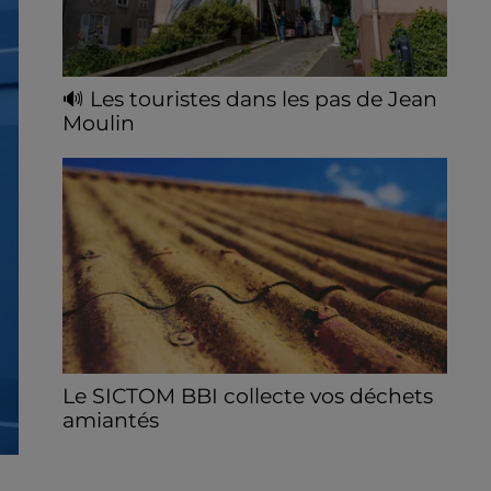
🔊 Les touristes dans les pas de Jean
Moulin
Le « tourisme de mémoire » s'invite dans
les sorties estivales de Chartres Tourisme.
Le SICTOM BBI collecte vos déchets
amiantés
La collecte se fait sous conditions et pour
un nombre limité de personnes, sur