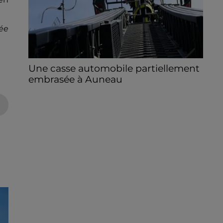
ée
Une casse automobile partiellement
embrasée à Auneau
« chômage technique pour neuf personnes
» après le sinistre, qui a également fait un
blessé.