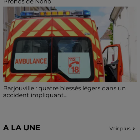
Pronos de Nono
TIERCÉ - QUARTÉ - QUINTÉ PLUS - Les Pronos de
Nono
Barjouville : quatre blessés légers dans un
accident impliquant...
La circulation a été fortement perturbée ce samedi
après-midi sur la D910 à hauteur de Barjouville à la
suite d'une collision entre trois véhicules. Quatre...
A LA UNE
Voir plus