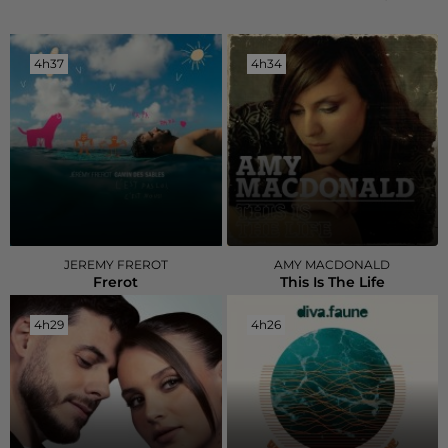
4h37
4h37
4h34
4h34
JEREMY FREROT
AMY MACDONALD
Frerot
This Is The Life
4h29
4h29
4h26
4h26