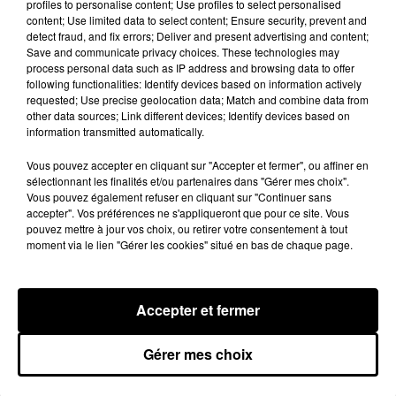
profiles to personalise content; Use profiles to select personalised
content; Use limited data to select content; Ensure security, prevent and
detect fraud, and fix errors; Deliver and present advertising and content;
Save and communicate privacy choices. These technologies may
process personal data such as IP address and browsing data to offer
following functionalities: Identify devices based on information actively
requested; Use precise geolocation data; Match and combine data from
other data sources; Link different devices; Identify devices based on
information transmitted automatically.
Vous pouvez accepter en cliquant sur "Accepter et fermer", ou affiner en
sélectionnant les finalités et/ou partenaires dans "Gérer mes choix".
Vous pouvez également refuser en cliquant sur "Continuer sans
accepter". Vos préférences ne s'appliqueront que pour ce site. Vous
Stars'Terre 2026 : Philippe Palmieri dévoile
pouvez mettre à jour vos choix, ou retirer votre consentement à tout
les ambitions d'un...
moment via le lien "Gérer les cookies" situé en bas de chaque page.
À quelques semaines de la première édition de
Stars'Terre, organisée du 18 au 20 septembre 2026 au
Château de Courtalain, Philippe Palmieri, président...
Accepter et fermer
LES JEUX
Voir plus
Gérer mes choix