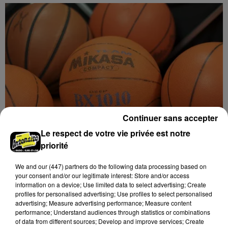
Continuer sans accepter
Le respect de votre vie privée est notre
Coupe de France : les basketteurs chartrains
priorité
connaissent la...
Le C'CMBM affrontera un autre club de la région
We and
our (447) partners
do the following data processing based on
Centre à l'occasion des 32es de finale de la Coupe de
your consent and/or our legitimate interest: Store and/or access
France.
information on a device; Use limited data to select advertising; Create
profiles for personalised advertising; Use profiles to select personalised
LE GRAND FORMAT
Voir plus
advertising; Measure advertising performance; Measure content
performance; Understand audiences through statistics or combinations
of data from different sources; Develop and improve services; Create